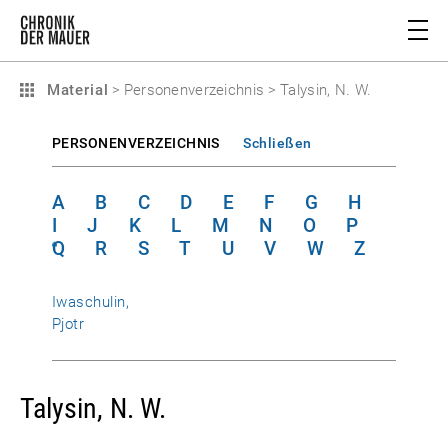
Material
>
Personenverzeichnis
>
Talysin, N. W.
PERSONENVERZEICHNIS
Schließen
A
B
C
D
E
F
G
H
I
J
K
L
M
N
O
P
Q
R
S
T
U
V
W
Z
Iwaschulin,
Pjotr
Talysin, N. W.