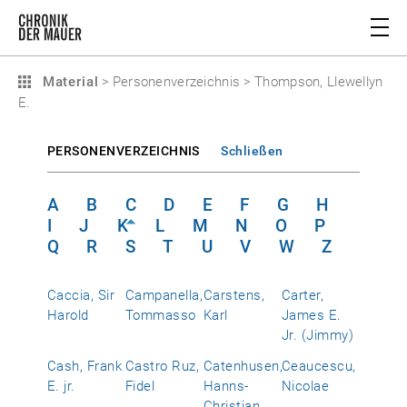
Material
>
Personenverzeichnis
>
Thompson, Llewellyn
E.
PERSONENVERZEICHNIS
Schließen
A
B
C
D
E
F
G
H
I
J
K
L
M
N
O
P
Q
R
S
T
U
V
W
Z
Caccia, Sir
Campanella,
Carstens,
Carter,
Harold
Tommasso
Karl
James E.
Jr. (Jimmy)
Cash, Frank
Castro Ruz,
Catenhusen,
Ceaucescu,
E. jr.
Fidel
Hanns-
Nicolae
Christian