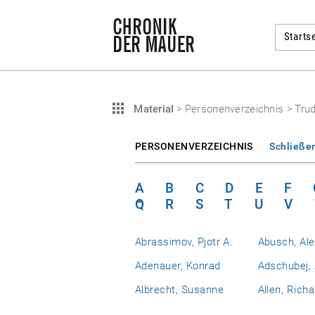
Startse
Material
>
Personenverzeichnis
>
Trud
PERSONENVERZEICHNIS
Schließe
A
B
C
D
E
F
Q
R
S
T
U
V
Abrassimov, Pjotr A.
Abusch, Al
Adenauer, Konrad
Adschubej, 
Albrecht, Susanne
Allen, Richa