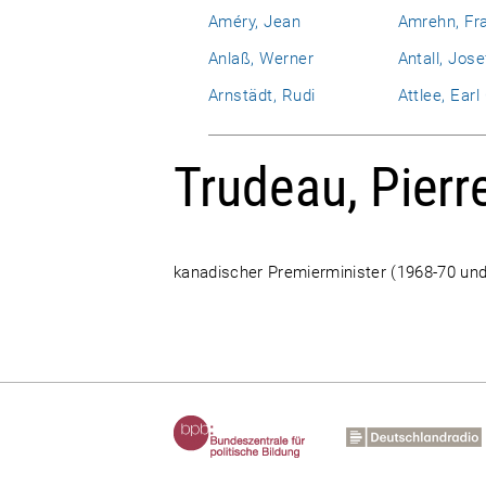
Améry, Jean
Amrehn, Fr
Anlaß, Werner
Antall, Jose
Arnstädt, Rudi
Attlee, Ear
Trudeau, Pierr
kanadischer Premierminister (1968-70 un