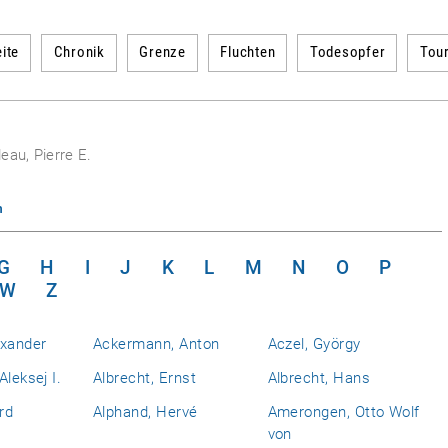
ite
Chronik
Grenze
Fluchten
Todesopfer
Tou
eau, Pierre E.
n
G
H
I
J
K
L
M
N
O
P
W
Z
exander
Ackermann, Anton
Aczel, György
Aleksej I.
Albrecht, Ernst
Albrecht, Hans
rd
Alphand, Hervé
Amerongen, Otto Wolf
von