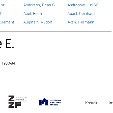
anz
Anderson, Dean G.
Andropow, Juri W.
f
Apel, Erich
Appel, Reinhard
l Clement
Augstein, Rudolf
Axen, Hermann
e E.
d 1980-84)
Kontakt
I