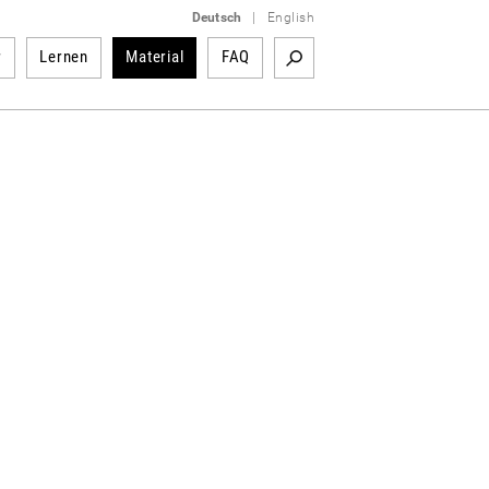
Deutsch
|
English
r
Lernen
Material
FAQ