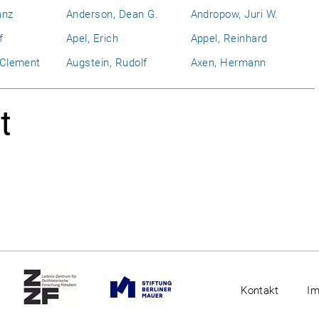
anz
Anderson, Dean G.
Andropow, Juri W.
f
Apel, Erich
Appel, Reinhard
l Clement
Augstein, Rudolf
Axen, Hermann
t
Kontakt
I