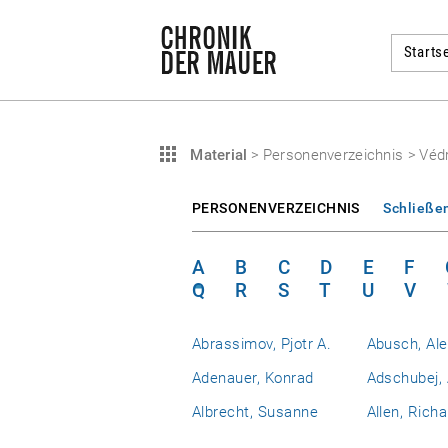
Startse
Material
>
Personenverzeichnis
>
Védr
PERSONENVERZEICHNIS
Schließe
A
B
C
D
E
F
Q
R
S
T
U
V
Abrassimov, Pjotr A.
Abusch, Al
Adenauer, Konrad
Adschubej, 
Albrecht, Susanne
Allen, Richa