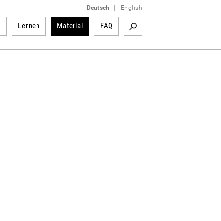
Deutsch
|
English
r
Lernen
Material
FAQ