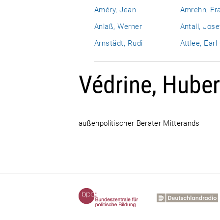
Améry, Jean
Amrehn, Fr
Anlaß, Werner
Antall, Jose
Arnstädt, Rudi
Attlee, Ear
Védrine, Huber
außenpolitischer Berater Mitterands