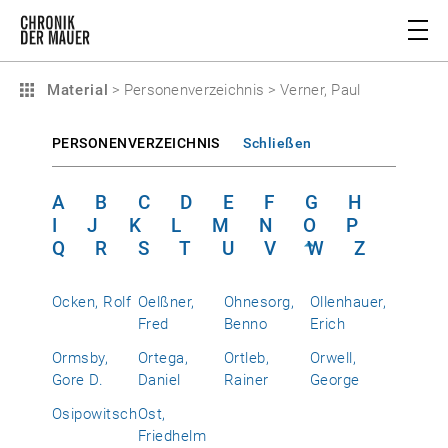
Material
>
Personenverzeichnis
>
Verner, Paul
PERSONENVERZEICHNIS
Schließen
A
B
C
D
E
F
G
H
I
J
K
L
M
N
O
P
Q
R
S
T
U
V
W
Z
Ocken, Rolf
Oelßner,
Ohnesorg,
Ollenhauer,
Fred
Benno
Erich
Ormsby,
Ortega,
Ortleb,
Orwell,
Gore D.
Daniel
Rainer
George
Osipowitsch
Ost,
Friedhelm