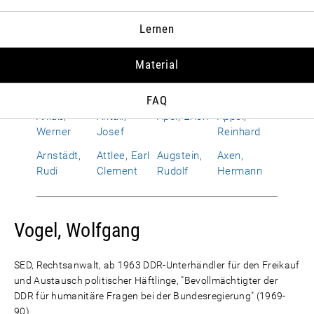
Albrecht,
Allen,
Alphand,
Amerongen,
Lernen
Susanne
Richard
Hervé
Otto Wolf
von
Material
Améry, Jean
Amrehn,
Anderson,
Andropow,
Franz
Dean G.
Juri W.
FAQ
Anlaß,
Antall,
Apel, Erich
Appel,
Werner
Josef
Reinhard
Arnstädt,
Attlee, Earl
Augstein,
Axen,
Rudi
Clement
Rudolf
Hermann
Vogel, Wolfgang
SED, Rechtsanwalt, ab 1963 DDR-Unterhändler für den Freikauf
und Austausch politischer Häftlinge, "Bevollmächtigter der
DDR für humanitäre Fragen bei der Bundesregierung" (1969-
90)