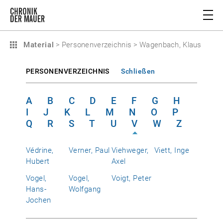
Material
>
Personenverzeichnis
>
Wagenbach, Klaus
PERSONENVERZEICHNIS
Schließen
A
B
C
D
E
F
G
H
I
J
K
L
M
N
O
P
Q
R
S
T
U
V
W
Z
Védrine,
Verner, Paul
Viehweger,
Viett, Inge
Hubert
Axel
Vogel,
Vogel,
Voigt, Peter
Hans-
Wolfgang
Jochen