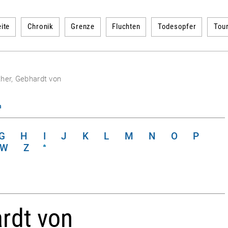
ite
Chronik
Grenze
Fluchten
Todesopfer
Tou
her, Gebhardt von
n
G
H
I
J
K
L
M
N
O
P
W
Z
rdt von