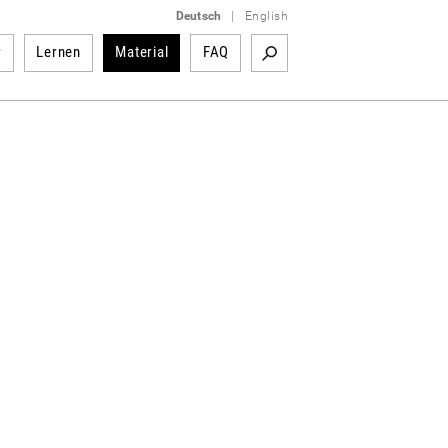
Deutsch
|
English
r
Lernen
Material
FAQ