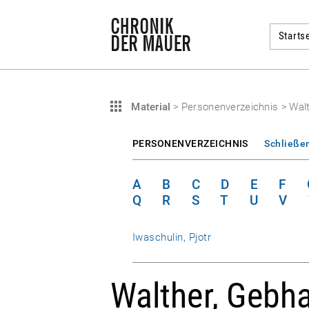
Startse
Material
>
Personenverzeichnis
>
Walt
PERSONENVERZEICHNIS
Schließe
A
B
C
D
E
F
Q
R
S
T
U
V
Iwaschulin, Pjotr
Walther, Gebha