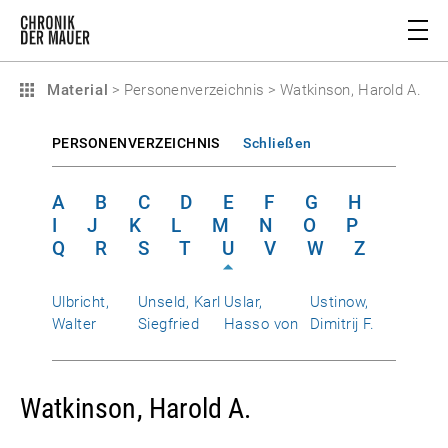
Material
>
Personenverzeichnis
>
Watkinson, Harold A.
PERSONENVERZEICHNIS
Schließen
A
B
C
D
E
F
G
H
I
J
K
L
M
N
O
P
Q
R
S
T
U
V
W
Z
Ulbricht,
Unseld, Karl
Uslar,
Ustinow,
Walter
Siegfried
Hasso von
Dimitrij F.
Watkinson, Harold A.