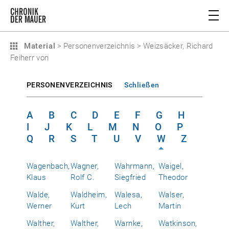
Material
>
Personenverzeichnis
>
Weizsäcker, Richard
Feiherr von
PERSONENVERZEICHNIS
Schließen
A
B
C
D
E
F
G
H
I
J
K
L
M
N
O
P
Q
R
S
T
U
V
W
Z
Wagenbach,
Wagner,
Wahrmann,
Waigel,
Klaus
Rolf C.
Siegfried
Theodor
Walde,
Waldheim,
Walesa,
Walser,
Werner
Kurt
Lech
Martin
Walther,
Walther,
Warnke,
Watkinson,