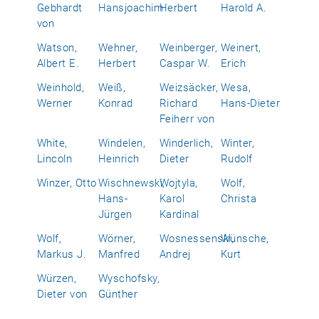
Gebhardt
Hansjoachim
Herbert
Harold A.
von
Watson,
Wehner,
Weinberger,
Weinert,
Albert E.
Herbert
Caspar W.
Erich
Weinhold,
Weiß,
Weizsäcker,
Wesa,
Werner
Konrad
Richard
Hans-Dieter
Feiherr von
White,
Windelen,
Winderlich,
Winter,
Lincoln
Heinrich
Dieter
Rudolf
Winzer, Otto
Wischnewski,
Wojtyla,
Wolf,
Hans-
Karol
Christa
Jürgen
Kardinal
Wolf,
Wörner,
Wosnessenski,
Wünsche,
Markus J.
Manfred
Andrej
Kurt
Würzen,
Wyschofsky,
Dieter von
Günther