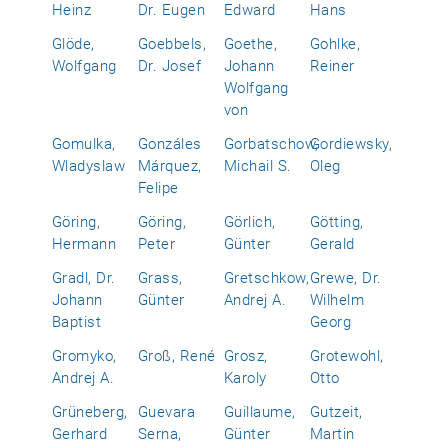
Heinz
Dr. Eugen
Edward
Hans
Glöde,
Goebbels,
Goethe,
Gohlke,
Wolfgang
Dr. Josef
Johann
Reiner
Wolfgang
von
Gomulka,
Gonzáles
Gorbatschow,
Gordiewsky,
Wladyslaw
Márquez,
Michail S.
Oleg
Felipe
Göring,
Göring,
Görlich,
Götting,
Hermann
Peter
Günter
Gerald
Gradl, Dr.
Grass,
Gretschkow,
Grewe, Dr.
Johann
Günter
Andrej A.
Wilhelm
Baptist
Georg
Gromyko,
Groß, René
Grosz,
Grotewohl,
Andrej A.
Karoly
Otto
Grüneberg,
Guevara
Guillaume,
Gutzeit,
Gerhard
Serna,
Günter
Martin