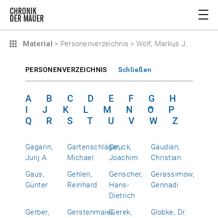
Material
>
Personenverzeichnis
>
Wolf, Markus J.
PERSONENVERZEICHNIS
Schließen
A
B
C
D
E
F
G
H
I
J
K
L
M
N
O
P
Q
R
S
T
U
V
W
Z
Gagarin,
Gartenschläger,
Gauck,
Gaudian,
Jurij A.
Michael
Joachim
Christian
Gaus,
Gehlen,
Genscher,
Gerassimow,
Günter
Reinhard
Hans-
Gennadi
Dietrich
Gerber,
Gerstenmaier,
Gierek,
Globke, Dr.