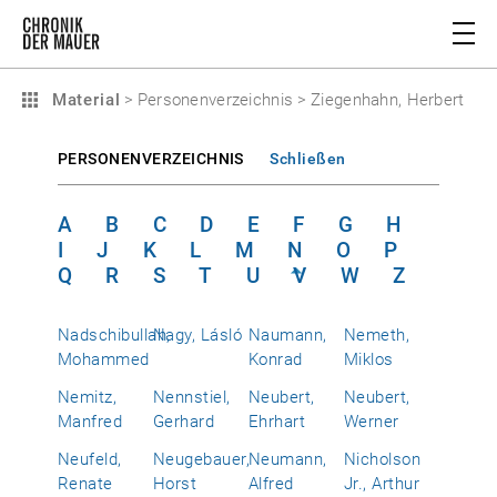
Material
>
Personenverzeichnis
>
Ziegenhahn, Herbert
PERSONENVERZEICHNIS
Schließen
A
B
C
D
E
F
G
H
I
J
K
L
M
N
O
P
Q
R
S
T
U
V
W
Z
Nadschibullah,
Nagy, Lásló
Naumann,
Nemeth,
Mohammed
Konrad
Miklos
Nemitz,
Nennstiel,
Neubert,
Neubert,
Manfred
Gerhard
Ehrhart
Werner
Neufeld,
Neugebauer,
Neumann,
Nicholson
Renate
Horst
Alfred
Jr., Arthur