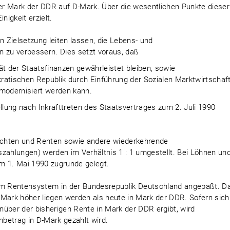
der Mark der DDR auf D-Mark. Über die wesentlichen Punkte dieser
igkeit erzielt.
 Zielsetzung leiten lassen, die Lebens- und
zu verbessern. Dies setzt voraus, daß
ität der Staatsfinanzen gewährleistet bleiben, sowie
ratischen Republik durch Einführung der Sozialen Marktwirtschaf
modernisiert werden kann.
lung nach Inkrafttreten des Staatsvertrages zum 2. Juli 1990
Pachten und Renten sowie andere wiederkehrende
szahlungen) werden im Verhältnis 1 : 1 umgestellt. Bei Löhnen un
m 1. Mai 1990 zugrunde gelegt.
m Rentensystem in der Bundesrepublik Deutschland angepaßt. D
-Mark höher liegen werden als heute in Mark der DDR. Sofern sich
enüber der bisherigen Rente in Mark der DDR ergibt, wird
nbetrag in D-Mark gezahlt wird.