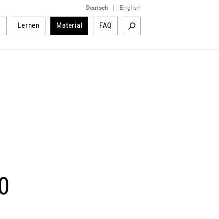
Deutsch
|
English
r
Lernen
Material
FAQ
0