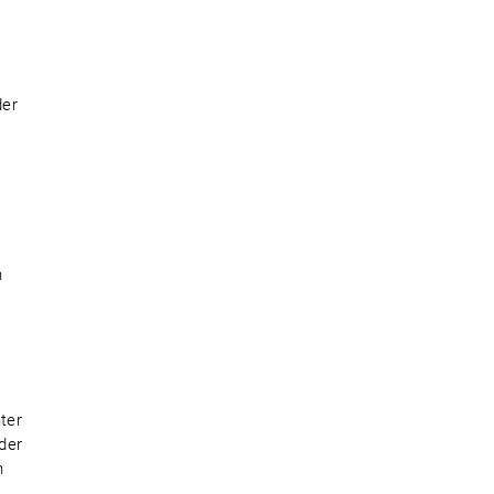
der
n
ter
der
n