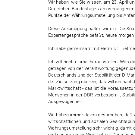
Wir haben, wie Sie wissen, am 23. April u
Deutschen Bundestages am vergangenen Fr
Punkte der Währungsumstellung bis Anfang
Diese Ankündigung halten wir ein. Die Koa
Expertengespräche befaßt, heute morgen 
Ich habe gemeinsam mit Herrn Dr. Tietmey
Ich will noch einmal herausstellen: Was d
getragen von der Verantwortung gegenüber 
Deutschlands und der Stabilität der D-Ma
der Zielsetzung überein, das will ich nach
Marktwirtschaft - das ist die Voraussetz
Menschen in der DDR verbessern -, Stabilit
Ausgewogenheit.
Wir haben immer davon gesprochen, daß wir
wirtschaftlichen und sozialen Gesichtspun
Währungsumstellung sehr wichtig, damit
und das wir unser Wort halten. Denn gegen