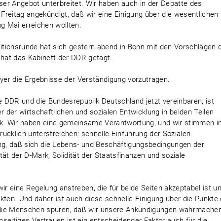
nser Angebot unterbreitet. Wir haben auch in der Debatte des
eitag angekündigt, daß wir eine Einigung über die wesentlichen
 Mai erreichen wollten.
litionsrunde hat sich gestern abend in Bonn mit den Vorschlägen 
hat das Kabinett der DDR getagt.
er die Ergebnisse der Verständigung vorzutragen.
ie DDR und die Bundesrepublik Deutschland jetzt vereinbaren, ist
der wirtschaftlichen und sozialen Entwicklung in beiden Teilen
rk. Wir haben eine gemeinsame Verantwortung, und wir stimmen i
drücklich unterstreichen: schnelle Einführung der Sozialen
ung, daß sich die Lebens- und Beschäftigungsbedingungen der
ät der D-Mark, Solidität der Staatsfinanzen und soziale
 eine Regelung anstreben, die für beide Seiten akzeptabel ist un
kten. Und daher ist auch diese schnelle Einigung über die Punkte 
 die Menschen spüren, daß wir unsere Ankündigungen wahrmache
seitiges Vertrauen ist ein entscheidender Faktor auch für die