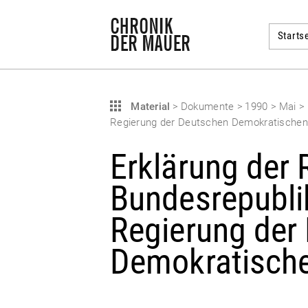
Startse
Material
>
Dokumente
>
1990
>
Mai
>
Regierung der Deutschen Demokratischen 
Erklärung der 
Bundesrepubli
Regierung der
Demokratische