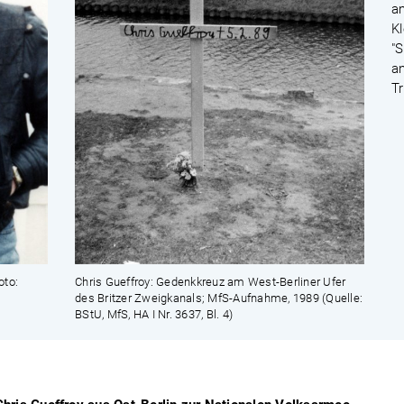
a
K
"S
a
T
oto:
Chris Gueffroy: Gedenkkreuz am West-Berliner Ufer
des Britzer Zweigkanals; MfS-Aufnahme, 1989 (Quelle:
BStU, MfS, HA I Nr. 3637, Bl. 4)