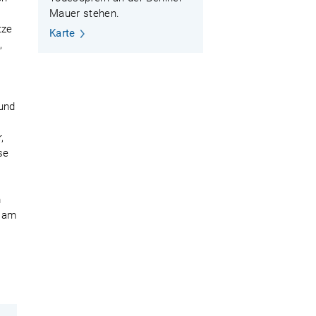
Mauer stehen.
tze
Karte
,
 und
,
se
m
e am