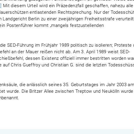
]
Mit diesem Urteil wird ein Präzedenzfall geschaffen, nahezu alle
Mauerschützen entlastenden Rechtsprechung. Nur der Todesschü
Landgericht Berlin zu einer zweijährigen Freiheitsstrafe verurteilt
sein Postenführer kommt „mangels festzustellenden
die SED-Führung im Frühjahr 1989 politisch zu isolieren; Proteste
fehl an der Mauer reißen nicht ab. Am 3. April 1989 weist SED-
hießbefehl, dessen Existenz offiziell immer bestritten worden war
 auf Chris Gueffroy und Christian G. sind die letzten Todesschüs
enksäule, die anlässlich seines 35. Geburtstages im Jahr 2003 a
chtet wurde. Die Britzer Allee zwischen Treptow und Neukölln wurd
umbenannt.