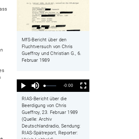
dass
MfS-Bericht über den
Fluchtversuch von Chris
in
Gueffroy und Christian G., 6.
Februar 1989
es
n
Ton
Verbleibende
-0:00
aus
Geladen
:
Status
:
Wiedergabe
Vollbild
0%
0%
Zeit
RIAS-Bericht über die
Beerdigung von Chris
Gueffroy, 23. Februar 1989
(Quelle: Archiv
Deutschlandradio, Sendung:
RIAS-Spätreport, Reporter:
te