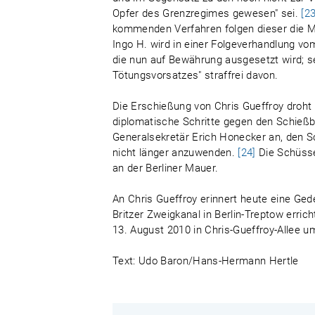
Opfer des Grenzregimes gewesen" sei.
[23
kommenden Verfahren folgen dieser die 
Ingo H. wird in einer Folgeverhandlung vom 
die nun auf Bewährung ausgesetzt wird; 
Tötungsvorsatzes" straffrei davon.
Die Erschießung von Chris Gueffroy droht 
diplomatische Schritte gegen den Schießbe
Generalsekretär Erich Honecker an, den Sc
nicht länger anzuwenden.
[24]
Die Schüsse
an der Berliner Mauer.
An Chris Gueffroy erinnert heute eine Ged
Britzer Zweigkanal in Berlin-Treptow erri
13. August 2010 in Chris-Gueffroy-Allee 
Text: Udo Baron/Hans-Hermann Hertle