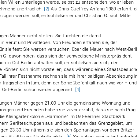
ien Willen unterliegen werde, selbst zu entscheiden, wo er leben
nehmend unerträglich.
[2]
Als Chris Gueffroy Anfang 1989 erfährt, 
zogen werden soll, entschließen er und Christian G. sich Mitte
ngen Männer nicht stellen. Sie fürchten die damit
 Beruf und Privatleben. Von Freunden erfahren sie, der
für sie fest: Sie werden versuchen, über die Mauer nach West-Berl
an G. davon hören, dass sich der schwedische Ministerpräsident
 in Ost-Berlin aufhalten soll, entschließen sie sich, den
e können sich nicht vorstellen, dass während eines Staatsbesuch
Fall ihrer Festnahme rechnen sie mit ihrer baldigen Abschiebung i
tragischen Irrtum, denn der Schießbefehl gilt nach wie vor – und
 Ost-Berlin schon wieder abgereist.
[4]
n jungen Männer gegen 21.00 Uhr die gemeinsame Wohnung und
hörigen und Freunden haben sie zuvor erzählt, dass sie nach Prag
ie Kleingartenkolonie „Harmonie" im Ost-Berliner Stadtbezirk
 einem Geräteschuppen aus und beobachten das Grenzgebiet, um
gen 23.30 Uhr nähern sie sich den Sperranlagen vor dem Britzer
ner Stadtbezirk Neukölln bildet.
[6]
Sie haben zwei selbst gefertig