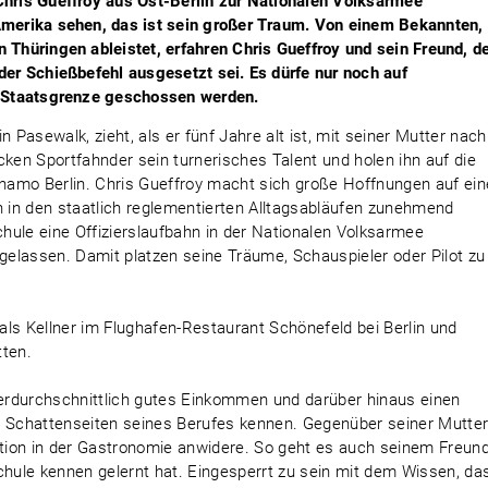
Chris Gueffroy aus Ost-Berlin zur Nationalen Volksarmee
Amerika sehen, das ist sein großer Traum. Von einem Bekannten,
 Thüringen ableistet, erfahren Chris Gueffroy und sein Freund, d
der Schießbefehl ausgesetzt sei. Es dürfe nur noch auf
e Staatsgrenze geschossen werden.
 Pasewalk, zieht, als er fünf Jahre alt ist, mit seiner Mutter nach
cken Sportfahnder sein turnerisches Talent und holen ihn auf die
namo Berlin. Chris Gueffroy macht sich große Hoffnungen auf ein
ich in den staatlich reglementierten Alltagsabläufen zunehmend
chule eine Offizierslaufbahn in der Nationalen Volksarmee
ugelassen. Damit platzen seine Träume, Schauspieler oder Pilot zu
ls Kellner im Flughafen-Restaurant Schönefeld bei Berlin und
tten.
überdurchschnittlich gutes Einkommen und darüber hinaus einen
e Schattenseiten seines Berufes kennen. Gegenüber seiner Mutte
uption in der Gastronomie anwidere. So geht es auch seinem Freun
chule kennen gelernt hat. Eingesperrt zu sein mit dem Wissen, da