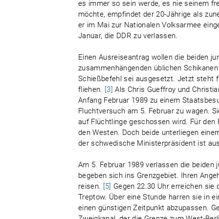
es immer so sein werde, es nie seinem fre
möchte, empfindet der 20-Jährige als zu
er im Mai zur Nationalen Volksarmee einge
Januar, die DDR zu verlassen.
Einen Ausreiseantrag wollen die beiden ju
zusammenhängenden üblichen Schikanen in
Schießbefehl sei ausgesetzt. Jetzt steht 
fliehen.
[3]
Als Chris Gueffroy und Christi
Anfang Februar 1989 zu einem Staatsbesuch
Fluchtversuch am 5. Februar zu wagen. Si
auf Flüchtlinge geschossen wird. Für den 
den Westen. Doch beide unterliegen einem 
der schwedische Ministerpräsident ist aus
Am 5. Februar 1989 verlassen die beide
begeben sich ins Grenzgebiet. Ihren Ange
reisen.
[5]
Gegen 22.30 Uhr erreichen sie d
Treptow. Über eine Stunde harren sie in
einen günstigen Zeitpunkt abzupassen. Ge
Zweigkanal, der die Grenze zum West-Berli