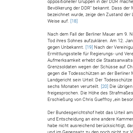
oppositioneller Gruppen in der DDR machen
Bevölkerung der DDR" bekannt. Dass der M
bezeichnet wurde, zeige den Zustand der
Weise auf.
[18]
Nach dem Fall der Berliner Mauer am 9. N
Tod ihres Sohnes aufzuklären. Am 12. Jan
gegen Unbekannt.
[19]
Nach der Vereinigu
Ermittlungsstelle für Regierungs- und Ver
Aufmerksamkeit erhebt die Staatsanwaltsc
Grenzsoldaten wegen der Schüsse auf Chri
gegen die Todesschützen an der Berliner 
Landgericht sein Urteil: Der Todesschütze
sechs Monaten verurteilt.
[20]
Die übrigen
freigesprochen. Die Höhe des Strafmaßes
Erschießung von Chris Gueffroy „ein beso
Der Bundesgerichtshof hebt das Urteil am
und Entscheidung an eine andere Kammer 
habe nicht ausreichend berücksichtigt, da
und im Gegensatz zu den noch nicht zur 