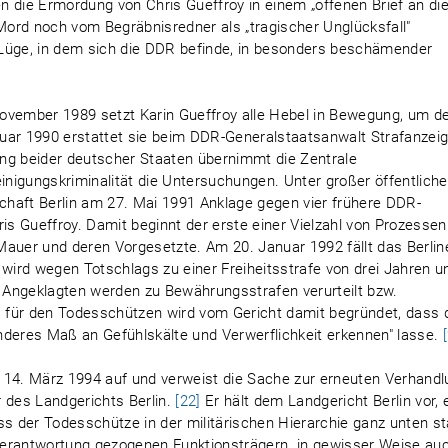
 die Ermordung von Chris Gueffroy in einem „offenen Brief an di
ord noch vom Begräbnisredner als „tragischer Unglücksfall"
 Lüge, in dem sich die DDR befinde, in besonders beschämender
ovember 1989 setzt Karin Gueffroy alle Hebel in Bewegung, um d
uar 1990 erstattet sie beim DDR-Generalstaatsanwalt Strafanzei
ng beider deutscher Staaten übernimmt die Zentrale
einigungskriminalität die Untersuchungen. Unter großer öffentliche
haft Berlin am 27. Mai 1991 Anklage gegen vier frühere DDR-
s Gueffroy. Damit beginnt der erste einer Vielzahl von Prozessen
Mauer und deren Vorgesetzte. Am 20. Januar 1992 fällt das Berlin
 wird wegen Totschlags zu einer Freiheitsstrafe von drei Jahren u
 Angeklagten werden zu Bewährungsstrafen verurteilt bzw.
 für den Todesschützen wird vom Gericht damit begründet, dass 
nderes Maß an Gefühlskälte und Verwerflichkeit erkennen" lasse.
 14. März 1994 auf und verweist die Sache zur erneuten Verhand
des Landgerichts Berlin.
[22]
Er hält dem Landgericht Berlin vor, 
ss der Todesschütze in der militärischen Hierarchie ganz unten s
Verantwortung gezogenen Funktionsträgern „in gewisser Weise au