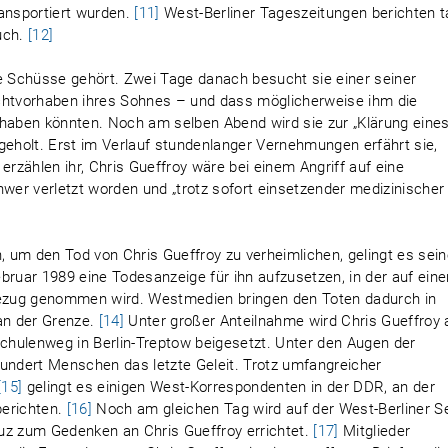
ransportiert wurden.
[11]
West-Berliner Tageszeitungen berichten 
uch.
[12]
ie Schüsse gehört. Zwei Tage danach besucht sie einer seiner
uchtvorhaben ihres Sohnes – und dass möglicherweise ihm die
 haben könnten. Noch am selben Abend wird sie zur „Klärung eine
geholt. Erst im Verlauf stundenlanger Vernehmungen erfährt sie,
r erzählen ihr, Chris Gueffroy wäre bei einem Angriff auf eine
hwer verletzt worden und „trotz sofort einsetzender medizinischer
 um den Tod von Chris Gueffroy zu verheimlichen, gelingt es sei
Februar 1989 eine Todesanzeige für ihn aufzusetzen, in der auf ein
 Bezug genommen wird. Westmedien bringen den Toten dadurch in
an der Grenze.
[14]
Unter großer Anteilnahme wird Chris Gueffroy
hulenweg in Berlin-Treptow beigesetzt. Unter den Augen der
hundert Menschen das letzte Geleit. Trotz umfangreicher
[15]
gelingt es einigen West-Korrespondenten in der DDR, an der
berichten.
[16]
Noch am gleichen Tag wird auf der West-Berliner Se
uz zum Gedenken an Chris Gueffroy errichtet.
[17]
Mitglieder