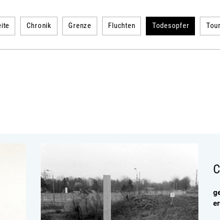
ite
Chronik
Grenze
Fluchten
Todesopfer
Tou
C
g
e