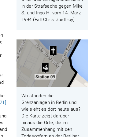
e
in der Strafsache gegen Mike
S. und Ingo H. vom 14. März
1994 (Fall Chris Gueffroy)
en
ge
r
er
nd
die
Wo standen die
[21]
Grenzanlagen in Berlin und
wie sieht es dort heute aus?
lung
Die Karte zeigt darüber
es
hinaus die Orte, die im
tand
Zusammenhang mit den
ch
Todesopfern an der Berliner