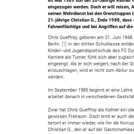
Im Mai 1989 soll der 20-Jährige Kellner 
eingezogen werden. Doch er will reisen, 
seinen Wehrdienst bei den Grenztruppen in
21-jährige Christian G., Ende 1988, dass 
Fahnenflüchtige und bei Angriffen auf di
Chris Gueffroy, geboren am 21. Juni 1968 in
Berlin.
[1]
In der dritten Schulklasse entde
Kinder- und Jugendsportschule des FC Dy
Karriere als Turner, fühlt sich aber zugle
eingeengt. Als er sich weigert, nach der S
einzuschlagen, wird er nicht zum Abitur z
werden.
Im September 1985 beginnt er eine Lehre a
arbeitet danach in verschiedenen Gaststä
Zwar hat Chris Gueffroy als Kellner ein 
gewissen Freiraum. Doch lernt er auch di
betont er immer wieder, wie ihn die Korr
Christian G., den er auf der Gastronomies