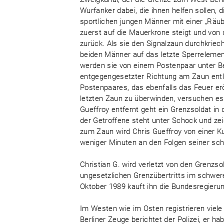
Wurfanker dabei, die ihnen helfen sollen,
sportlichen jungen Männer mit einer „Räube
zuerst auf die Mauerkrone steigt und von 
zurück. Als sie den Signalzaun durchkriec
beiden Männer auf das letzte Sperrelement
werden sie von einem Postenpaar unter
entgegengesetzter Richtung am Zaun entl
Postenpaares, das ebenfalls das Feuer er
letzten Zaun zu überwinden, versuchen es 
Gueffroy entfernt geht ein Grenzsoldat in 
der Getroffene steht unter Schock und ze
zum Zaun wird Chris Gueffroy von einer Ku
weniger Minuten an den Folgen seiner sc
Christian G. wird verletzt von den Gren
ungesetzlichen Grenzübertritts im schweren
Oktober 1989 kauft ihn die Bundesregierun
Im Westen wie im Osten registrieren viel
Berliner Zeuge berichtet der Polizei, er