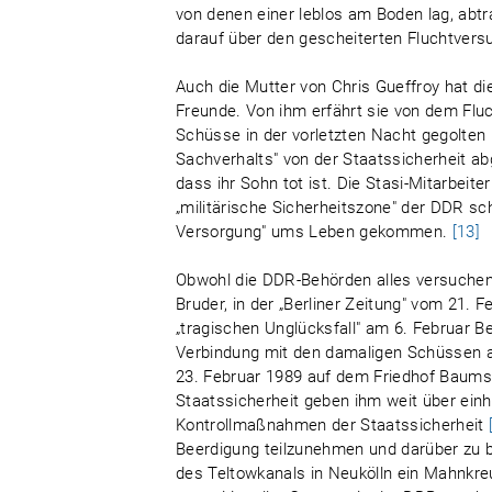
von denen einer leblos am Boden lag, abt
darauf über den gescheiterten Fluchtvers
Auch die Mutter von Chris Gueffroy hat d
Freunde. Von ihm erfährt sie von dem Fl
Schüsse in der vorletzten Nacht gegolten
Sachverhalts" von der Staatssicherheit ab
dass ihr Sohn tot ist. Die Stasi-Mitarbeite
„militärische Sicherheitszone" der DDR sc
Versorgung" ums Leben gekommen.
[13]
Obwohl die DDR-Behörden alles versuchen,
Bruder, in der „Berliner Zeitung" vom 21. 
„tragischen Unglücksfall" am 6. Februar
Verbindung mit den damaligen Schüssen 
23. Februar 1989 auf dem Friedhof Baumsc
Staatssicherheit geben ihm weit über ein
Kontrollmaßnahmen der Staatssicherheit
Beerdigung teilzunehmen und darüber zu 
des Teltowkanals in Neukölln ein Mahnkre