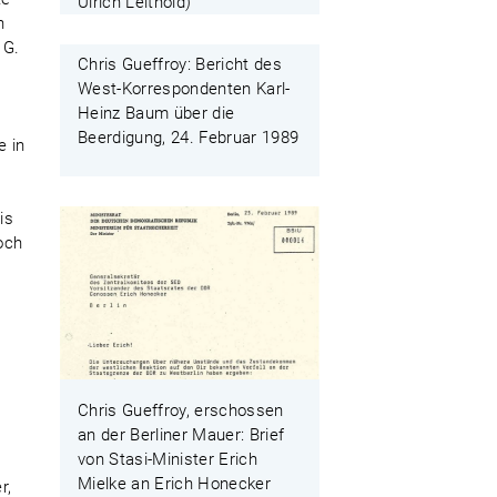
Ulrich Leithold)
n
 G.
Chris Gueffroy: Bericht des
e
West-Korrespondenten Karl-
Heinz Baum über die
Beerdigung, 24. Februar 1989
 in
is
doch
e
Chris Gueffroy, erschossen
an der Berliner Mauer: Brief
von Stasi-Minister Erich
Mielke an Erich Honecker
r,