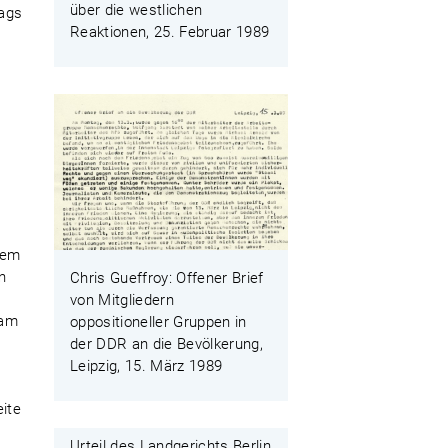
über die westlichen
tags
Reaktionen, 25. Februar 1989
s
nem
en
Chris Gueffroy: Offener Brief
von Mitgliedern
 am
oppositioneller Gruppen in
der DDR an die Bevölkerung,
Leipzig, 15. März 1989
ite
Urteil des Landgerichts Berlin