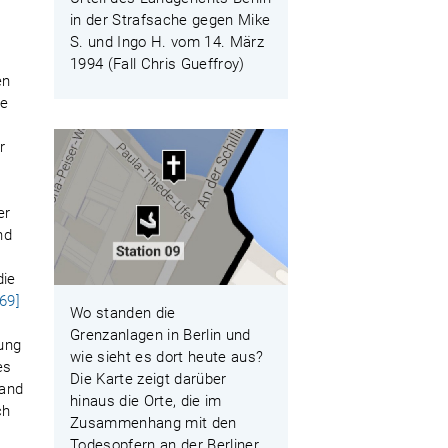
in der Strafsache gegen Mike
S. und Ingo H. vom 14. März
1994 (Fall Chris Gueffroy)
en
ge
r
er
nd
die
[69]
Wo standen die
Grenzanlagen in Berlin und
lung
wie sieht es dort heute aus?
es
Die Karte zeigt darüber
tand
hinaus die Orte, die im
ch
Zusammenhang mit den
Todesopfern an der Berliner