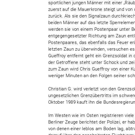
sportlichen jungen Männer mit einer „Räube
zuerst auf die Mauerkrone steigt und von 
zurück. Als sie den Signalzaun durchkriec
beiden Männer auf das letzte Sperrelement
werden sie von einem Postenpaar unter
entgegengesetzter Richtung am Zaun entl
Postenpaares, das ebenfalls das Feuer er
letzten Zaun zu überwinden, versuchen es 
Gueffroy entfernt geht ein Grenzsoldat in 
der Getroffene steht unter Schock und ze
zum Zaun wird Chris Gueffroy von einer Ku
weniger Minuten an den Folgen seiner sc
Christian G. wird verletzt von den Gren
ungesetzlichen Grenzübertritts im schweren
Oktober 1989 kauft ihn die Bundesregierun
Im Westen wie im Osten registrieren viel
Berliner Zeuge berichtet der Polizei, er
von denen einer leblos am Boden lag, abt