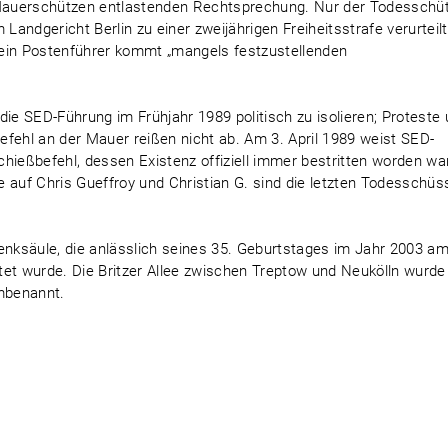
Mauerschützen entlastenden Rechtsprechung. Nur der Todesschü
Landgericht Berlin zu einer zweijährigen Freiheitsstrafe verurteilt
sein Postenführer kommt „mangels festzustellenden
die SED-Führung im Frühjahr 1989 politisch zu isolieren; Proteste
fehl an der Mauer reißen nicht ab. Am 3. April 1989 weist SED-
hießbefehl, dessen Existenz offiziell immer bestritten worden war
 auf Chris Gueffroy und Christian G. sind die letzten Todesschüs
enksäule, die anlässlich seines 35. Geburtstages im Jahr 2003 a
chtet wurde. Die Britzer Allee zwischen Treptow und Neukölln wurd
umbenannt.