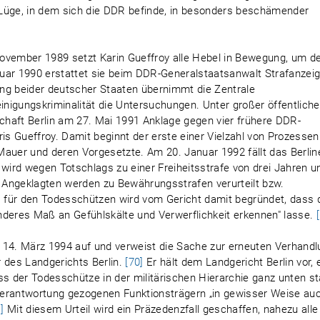
 Lüge, in dem sich die DDR befinde, in besonders beschämender
ovember 1989 setzt Karin Gueffroy alle Hebel in Bewegung, um d
uar 1990 erstattet sie beim DDR-Generalstaatsanwalt Strafanzei
ng beider deutscher Staaten übernimmt die Zentrale
einigungskriminalität die Untersuchungen. Unter großer öffentliche
haft Berlin am 27. Mai 1991 Anklage gegen vier frühere DDR-
s Gueffroy. Damit beginnt der erste einer Vielzahl von Prozessen
Mauer und deren Vorgesetzte. Am 20. Januar 1992 fällt das Berlin
 wird wegen Totschlags zu einer Freiheitsstrafe von drei Jahren u
 Angeklagten werden zu Bewährungsstrafen verurteilt bzw.
 für den Todesschützen wird vom Gericht damit begründet, dass 
nderes Maß an Gefühlskälte und Verwerflichkeit erkennen" lasse.
 14. März 1994 auf und verweist die Sache zur erneuten Verhand
des Landgerichts Berlin.
[70]
Er hält dem Landgericht Berlin vor, 
ss der Todesschütze in der militärischen Hierarchie ganz unten s
Verantwortung gezogenen Funktionsträgern „in gewisser Weise au
]
Mit diesem Urteil wird ein Präzedenzfall geschaffen, nahezu alle