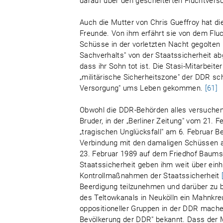
darauf über den gescheiterten Fluchtvers
Auch die Mutter von Chris Gueffroy hat d
Freunde. Von ihm erfährt sie von dem Fl
Schüsse in der vorletzten Nacht gegolten
Sachverhalts" von der Staatssicherheit ab
dass ihr Sohn tot ist. Die Stasi-Mitarbeite
„militärische Sicherheitszone" der DDR sc
Versorgung" ums Leben gekommen.
[61]
Obwohl die DDR-Behörden alles versuchen,
Bruder, in der „Berliner Zeitung" vom 21. 
„tragischen Unglücksfall" am 6. Februar
Verbindung mit den damaligen Schüssen 
23. Februar 1989 auf dem Friedhof Baumsc
Staatssicherheit geben ihm weit über ein
Kontrollmaßnahmen der Staatssicherheit
Beerdigung teilzunehmen und darüber zu 
des Teltowkanals in Neukölln ein Mahnkre
oppositioneller Gruppen in der DDR machen
Bevölkerung der DDR" bekannt. Dass der M