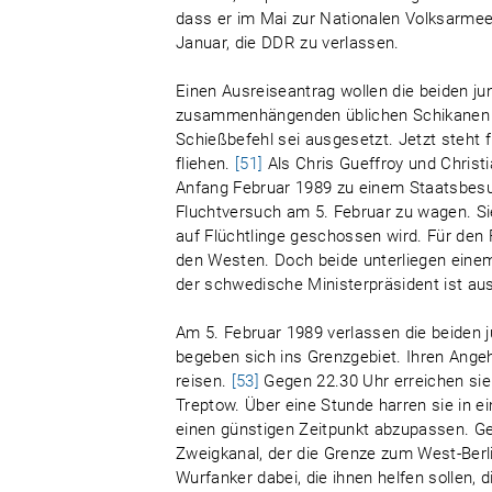
dass er im Mai zur Nationalen Volksarmee 
Januar, die DDR zu verlassen.
Einen Ausreiseantrag wollen die beiden ju
zusammenhängenden üblichen Schikanen in
Schießbefehl sei ausgesetzt. Jetzt steht 
fliehen.
[51]
Als Chris Gueffroy und Christ
Anfang Februar 1989 zu einem Staatsbesuch
Fluchtversuch am 5. Februar zu wagen. Si
auf Flüchtlinge geschossen wird. Für den 
den Westen. Doch beide unterliegen einem 
der schwedische Ministerpräsident ist aus
Am 5. Februar 1989 verlassen die beide
begeben sich ins Grenzgebiet. Ihren Ange
reisen.
[53]
Gegen 22.30 Uhr erreichen sie 
Treptow. Über eine Stunde harren sie in
einen günstigen Zeitpunkt abzupassen. Ge
Zweigkanal, der die Grenze zum West-Berli
Wurfanker dabei, die ihnen helfen sollen,