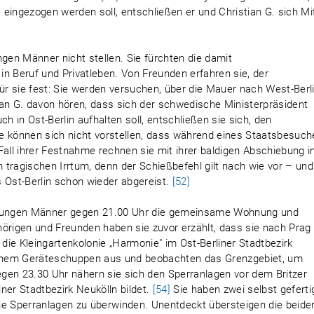
eingezogen werden soll, entschließen er und Christian G. sich Mi
ngen Männer nicht stellen. Sie fürchten die damit
 Beruf und Privatleben. Von Freunden erfahren sie, der
für sie fest: Sie werden versuchen, über die Mauer nach West-Berl
ian G. davon hören, dass sich der schwedische Ministerpräsident
 in Ost-Berlin aufhalten soll, entschließen sie sich, den
e können sich nicht vorstellen, dass während eines Staatsbesuch
Fall ihrer Festnahme rechnen sie mit ihrer baldigen Abschiebung i
tragischen Irrtum, denn der Schießbefehl gilt nach wie vor – und
 Ost-Berlin schon wieder abgereist.
[52]
n jungen Männer gegen 21.00 Uhr die gemeinsame Wohnung und
hörigen und Freunden haben sie zuvor erzählt, dass sie nach Prag
die Kleingartenkolonie „Harmonie" im Ost-Berliner Stadtbezirk
 einem Geräteschuppen aus und beobachten das Grenzgebiet, um
gen 23.30 Uhr nähern sie sich den Sperranlagen vor dem Britzer
ner Stadtbezirk Neukölln bildet.
[54]
Sie haben zwei selbst geferti
 die Sperranlagen zu überwinden. Unentdeckt übersteigen die beide