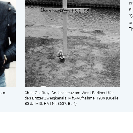
a
K
"S
a
T
oto:
Chris Gueffroy: Gedenkkreuz am West-Berliner Ufer
des Britzer Zweigkanals; MfS-Aufnahme, 1989 (Quelle:
BStU, MfS, HA I Nr. 3637, Bl. 4)