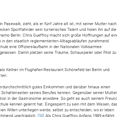
s
 Pasewalk, zieht, als er fünf Jahre alt ist, mit seiner Mutter nach
ecken Sportfahnder sein turnerisches Talent und holen ihn auf die
namo Berlin. Chris Gueffroy macht sich große Hoffnungen auf ein
ich in den staatlich reglementierten Alltagsabläufen zunehmend
chule eine Offizierslaufbahn in der Nationalen Volksarmee
ugelassen. Damit platzen seine Träume, Schauspieler oder Pilot zu
ls Kellner im Flughafen-Restaurant Schönefeld bei Berlin und
tten.
überdurchschnittlich gutes Einkommen und darüber hinaus einen
e Schattenseiten seines Berufes kennen. Gegenüber seiner Mutte
uption in der Gastronomie anwidere. So geht es auch seinem Freun
chule kennen gelernt hat. Eingesperrt zu sein mit dem Wissen, da
ien Willen unterliegen werde, selbst zu entscheiden, wo er leben
nehmend unerträglich.
[50]
Als Chris Gueffroy Anfang 1989 erfährt,