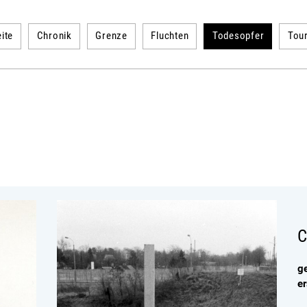
ite
Chronik
Grenze
Fluchten
Todesopfer
Tou
C
g
e