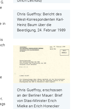
Ulrich Leithold)
 G.
ie
Chris Gueffroy: Bericht des
West-Korrespondenten Karl-
 in
Heinz Baum über die
Beerdigung, 24. Februar 1989
is
doch
te
Chris Gueffroy, erschossen
an der Berliner Mauer: Brief
r,
von Stasi-Minister Erich
tags
Mielke an Erich Honecker