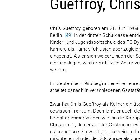
Gueffroy, Chri
Chris Gueffroy, geboren am 21. Juni 1968 in
Berlin.
[49]
In der dritten Schulklasse entd
Kinder- und Jugendsportschule des FC Dy
Karriere als Turner, fühlt sich aber zugle
eingeengt. Als er sich weigert, nach der S
einzuschlagen, wird er nicht zum Abitur z
werden.
Im September 1985 beginnt er eine Lehre a
arbeitet danach in verschiedenen Gaststä
Zwar hat Chris Gueffroy als Kellner ein 
gewissen Freiraum. Doch lernt er auch di
betont er immer wieder, wie ihn die Korr
Christian G., den er auf der Gastronomies
es immer so sein werde, es nie seinem fre
möchte, empfindet der 20-Jährige als zu