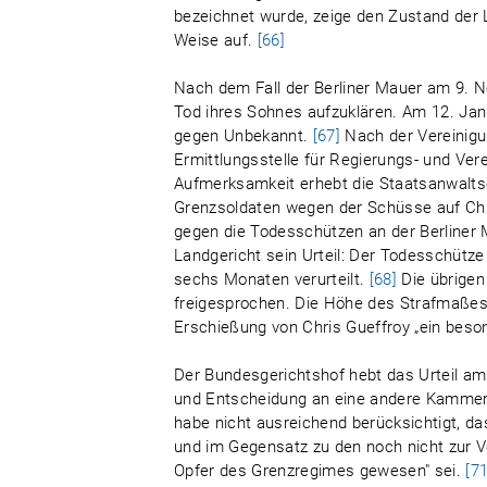
bezeichnet wurde, zeige den Zustand der
Weise auf.
[66]
Nach dem Fall der Berliner Mauer am 9. N
Tod ihres Sohnes aufzuklären. Am 12. Jan
gegen Unbekannt.
[67]
Nach der Vereinigu
Ermittlungsstelle für Regierungs- und Ver
Aufmerksamkeit erhebt die Staatsanwaltsc
Grenzsoldaten wegen der Schüsse auf Chri
gegen die Todesschützen an der Berliner 
Landgericht sein Urteil: Der Todesschütze
sechs Monaten verurteilt.
[68]
Die übrigen
freigesprochen. Die Höhe des Strafmaßes
Erschießung von Chris Gueffroy „ein beso
Der Bundesgerichtshof hebt das Urteil am
und Entscheidung an eine andere Kammer 
habe nicht ausreichend berücksichtigt, da
und im Gegensatz zu den noch nicht zur 
Opfer des Grenzregimes gewesen" sei.
[71