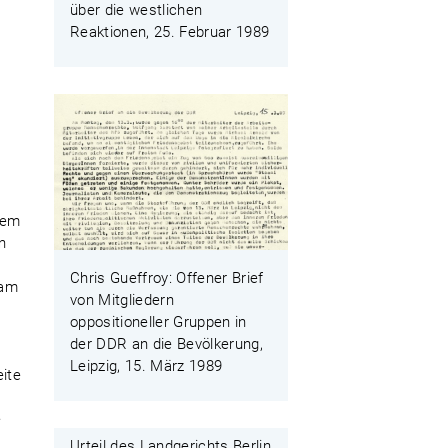
über die westlichen
Reaktionen, 25. Februar 1989
s
nem
en
Chris Gueffroy: Offener Brief
 am
von Mitgliedern
oppositioneller Gruppen in
der DDR an die Bevölkerung,
Leipzig, 15. März 1989
ite
e
Urteil des Landgerichts Berlin