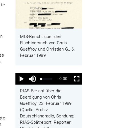
tte
in
MfS-Bericht über den
Fluchtversuch von Chris
Gueffroy und Christian G., 6.
es
Februar 1989
n
Ton
Verbleibende
-0:00
aus
Geladen
:
Status
:
Wiedergabe
Vollbild
0%
0%
Zeit
RIAS-Bericht über die
Beerdigung von Chris
Gueffroy, 23. Februar 1989
(Quelle: Archiv
Deutschlandradio, Sendung:
gte
RIAS-Spätreport, Reporter:
n