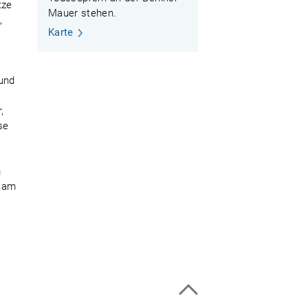
tze
Mauer stehen.
,
Karte
 und
,
se
m
e am