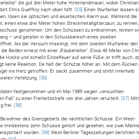
rleiter" die gut drei Meter hohe Hinterlandmauer, wobei Christian
dort Chris Gueffroy nach oben hilft.
[55]
Einen Wurfanker lassen s
hen, lösen sie optischen und akustischen Alarm aus. Während die
, einen etwa drei Meter hohen Streckmetallgitterzaun, zu rennen,
 Beschuss genommen. Um den Schüssen zu entkommen, rennen sie
ang – und geraten in den Schussbereich eines zweiten
öffnet. Als der Versuch misslingt, mit dem zweiten Wurfanker den
die Beiden erneut mit einer „Räuberleiter". Etwa 40 Meter von Chr
die Hocke und schießt Einzelfeuer auf seine Füße; er trifft auch, 
igt keine Reaktion. Da hält der Schütze höher an. Mit dem Rücken
gel ins Herz getroffen. Er sackt zusammen und stirbt innerhalb
hweren Verletzung.
[56]
zsoldaten festgenommen und im Mai 1989 wegen „versuchten
 Fall" zu einer Freiheitsstrafe von drei Jahren verurteilt.
[57]
Mit
g frei.
[58]
e Bewohner des Grenzgebiets die nächtlichen Schüsse. Ein West-
 habe mindestens zehn Schüsse gehört und gesehen, wie zwei Männe
ransportiert wurden.
[59]
West-Berliner Tageszeitungen berichten 