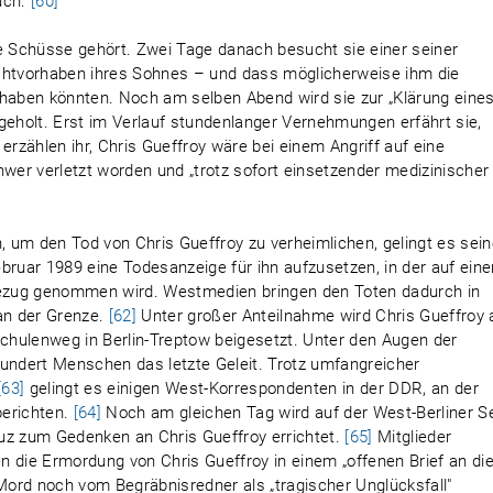
uch.
[60]
ie Schüsse gehört. Zwei Tage danach besucht sie einer seiner
uchtvorhaben ihres Sohnes – und dass möglicherweise ihm die
 haben könnten. Noch am selben Abend wird sie zur „Klärung eine
geholt. Erst im Verlauf stundenlanger Vernehmungen erfährt sie,
r erzählen ihr, Chris Gueffroy wäre bei einem Angriff auf eine
hwer verletzt worden und „trotz sofort einsetzender medizinischer
 um den Tod von Chris Gueffroy zu verheimlichen, gelingt es sei
Februar 1989 eine Todesanzeige für ihn aufzusetzen, in der auf ein
 Bezug genommen wird. Westmedien bringen den Toten dadurch in
an der Grenze.
[62]
Unter großer Anteilnahme wird Chris Gueffroy
hulenweg in Berlin-Treptow beigesetzt. Unter den Augen der
hundert Menschen das letzte Geleit. Trotz umfangreicher
[63]
gelingt es einigen West-Korrespondenten in der DDR, an der
berichten.
[64]
Noch am gleichen Tag wird auf der West-Berliner Se
uz zum Gedenken an Chris Gueffroy errichtet.
[65]
Mitglieder
 die Ermordung von Chris Gueffroy in einem „offenen Brief an di
ord noch vom Begräbnisredner als „tragischer Unglücksfall"