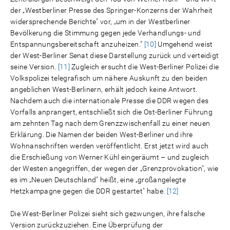
der „Westberliner Presse des Springer-Konzerns der Wahrheit
widersprechende Berichte" vor, „um in der Westberliner
Bevölkerung die Stimmung gegen jede Verhandlungs- und
Entspannungsbereitschaft anzuheizen."
[10]
Umgehend weist
der West-Berliner Senat diese Darstellung zurück und verteidigt
seine Version.
[11]
Zugleich ersucht die West-Berliner Polizei die
Volkspolizei telegrafisch um nähere Auskunft zu den beiden
angeblichen West-Berlinern, erhält jedoch keine Antwort.
Nachdem auch die internationale Presse die DDR wegen des
Vorfalls anprangert, entschließt sich die Ost-Berliner Führung
am zehnten Tag nach dem Grenzzwischenfall zu einer neuen
Erklärung. Die Namen der beiden West-Berliner und ihre
Wohnanschriften werden veröffentlicht. Erst jetzt wird auch
die Erschießung von Werner Kühl eingeräumt – und zugleich
der Westen angegriffen, der wegen der „Grenzprovokation", wie
es im „Neuen Deutschland" heißt, eine „großangelegte
Hetzkampagne gegen die DDR gestartet" habe.
[12]
Die West-Berliner Polizei sieht sich gezwungen, ihre falsche
Version zurückzuziehen. Eine Überprüfung der