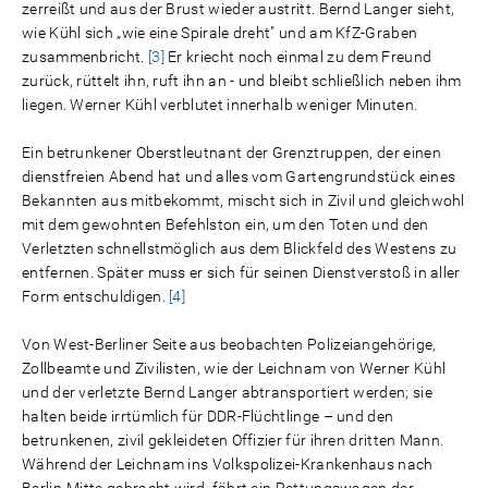
zerreißt und aus der Brust wieder austritt. Bernd Langer sieht,
wie Kühl sich „wie eine Spirale dreht" und am KfZ-Graben
zusammenbricht.
[3]
Er kriecht noch einmal zu dem Freund
zurück, rüttelt ihn, ruft ihn an - und bleibt schließlich neben ihm
liegen. Werner Kühl verblutet innerhalb weniger Minuten.
Ein betrunkener Oberstleutnant der Grenztruppen, der einen
dienstfreien Abend hat und alles vom Gartengrundstück eines
Bekannten aus mitbekommt, mischt sich in Zivil und gleichwohl
mit dem gewohnten Befehlston ein, um den Toten und den
Verletzten schnellstmöglich aus dem Blickfeld des Westens zu
entfernen. Später muss er sich für seinen Dienstverstoß in aller
Form entschuldigen.
[4]
Von West-Berliner Seite aus beobachten Polizeiangehörige,
Zollbeamte und Zivilisten, wie der Leichnam von Werner Kühl
und der verletzte Bernd Langer abtransportiert werden; sie
halten beide irrtümlich für DDR-Flüchtlinge – und den
betrunkenen, zivil gekleideten Offizier für ihren dritten Mann.
Während der Leichnam ins Volkspolizei-Krankenhaus nach
Berlin-Mitte gebracht wird, fährt ein Rettungswagen der