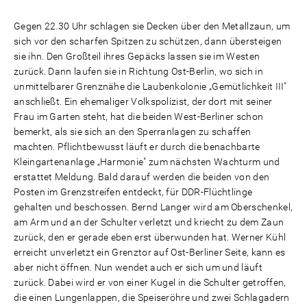
Gegen 22.30 Uhr schlagen sie Decken über den Metallzaun, um
sich vor den scharfen Spitzen zu schützen, dann übersteigen
sie ihn. Den Großteil ihres Gepäcks lassen sie im Westen
zurück. Dann laufen sie in Richtung Ost-Berlin, wo sich in
unmittelbarer Grenznähe die Laubenkolonie „Gemütlichkeit III"
anschließt. Ein ehemaliger Volkspolizist, der dort mit seiner
Frau im Garten steht, hat die beiden West-Berliner schon
bemerkt, als sie sich an den Sperranlagen zu schaffen
machten. Pflichtbewusst läuft er durch die benachbarte
Kleingartenanlage „Harmonie" zum nächsten Wachturm und
erstattet Meldung. Bald darauf werden die beiden von den
Posten im Grenzstreifen entdeckt, für DDR-Flüchtlinge
gehalten und beschossen. Bernd Langer wird am Oberschenkel,
am Arm und an der Schulter verletzt und kriecht zu dem Zaun
zurück, den er gerade eben erst überwunden hat. Werner Kühl
erreicht unverletzt ein Grenztor auf Ost-Berliner Seite, kann es
aber nicht öffnen. Nun wendet auch er sich um und läuft
zurück. Dabei wird er von einer Kugel in die Schulter getroffen,
die einen Lungenlappen, die Speiseröhre und zwei Schlagadern