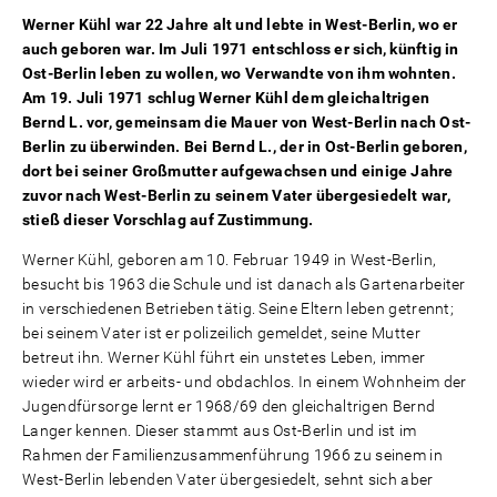
Werner Kühl war 22 Jahre alt und lebte in West-Berlin, wo er
auch geboren war. Im Juli 1971 entschloss er sich, künftig in
Ost-Berlin leben zu wollen, wo Verwandte von ihm wohnten.
Am 19. Juli 1971 schlug Werner Kühl dem gleichaltrigen
Bernd L. vor, gemeinsam die Mauer von West-Berlin nach Ost-
Berlin zu überwinden. Bei Bernd L., der in Ost-Berlin geboren,
dort bei seiner Großmutter aufgewachsen und einige Jahre
zuvor nach West-Berlin zu seinem Vater übergesiedelt war,
stieß dieser Vorschlag auf Zustimmung.
Werner Kühl, geboren am 10. Februar 1949 in West-Berlin,
besucht bis 1963 die Schule und ist danach als Gartenarbeiter
in verschiedenen Betrieben tätig. Seine Eltern leben getrennt;
bei seinem Vater ist er polizeilich gemeldet, seine Mutter
betreut ihn. Werner Kühl führt ein unstetes Leben, immer
wieder wird er arbeits- und obdachlos. In einem Wohnheim der
Jugendfürsorge lernt er 1968/69 den gleichaltrigen Bernd
Langer kennen. Dieser stammt aus Ost-Berlin und ist im
Rahmen der Familienzusammenführung 1966 zu seinem in
West-Berlin lebenden Vater übergesiedelt, sehnt sich aber