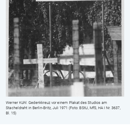
Werner Kühl: Gedenkkreuz vor einem Plakat des Studios am
Stacheldraht in Berlin-Britz, Juli 1971 (Foto: BStU, MfS, HA I Nr. 3637,
Bl. 15)