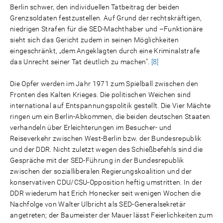
Berlin schwer, den individuellen Tatbeitrag der beiden
Grenzsoldaten festzustellen. Auf Grund der rechtskräftigen,
niedrigen Strafen für die SED-Machthaber und –Funktionäre
sieht sich das Gericht zudem in seinen Möglichkeiten
eingeschränkt, „dem Angeklagten durch eine Kriminalstrafe
das Unrecht seiner Tat deutlich zu machen".
[8]
Die Opfer werden im Jahr 1971 zum Spielball zwischen den
Fronten des Kalten Krieges. Die politischen Weichen sind
international auf Entspannungspolitik gestellt. Die Vier Mächte
ringen um ein Berlin-Abkommen, die beiden deutschen Staaten
verhandeln über Erleichterungen im Besucher- und
Reiseverkehr zwischen West-Berlin bzw. der Bundesrepublik
und der DDR. Nicht zuletzt wegen des Schießbefehls sind die
Gespräche mit der SED-Führung in der Bundesrepublik
zwischen der sozialliberalen Regierungskoalition und der
konservativen CDU/CSU-Opposition heftig umstritten. In der
DDR wiederum hat Erich Honecker seit wenigen Wochen die
Nachfolge von Walter Ulbricht als SED-Generalsekretär
angetreten; der Baumeister der Mauer lässt Feierlichkeiten zum