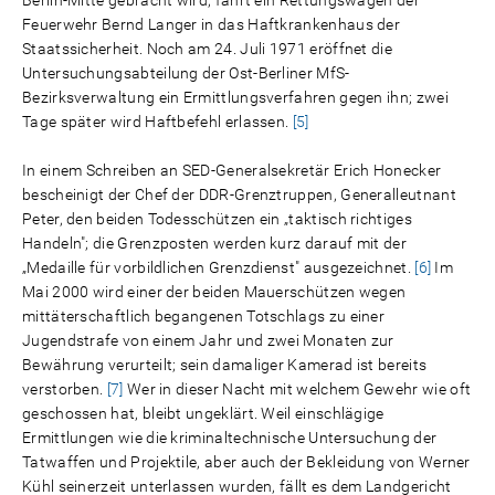
Feuerwehr Bernd Langer in das Haftkrankenhaus der
Staatssicherheit. Noch am 24. Juli 1971 eröffnet die
Untersuchungsabteilung der Ost-Berliner MfS-
Bezirksverwaltung ein Ermittlungsverfahren gegen ihn; zwei
Tage später wird Haftbefehl erlassen.
[5]
In einem Schreiben an SED-Generalsekretär Erich Honecker
bescheinigt der Chef der DDR-Grenztruppen, Generalleutnant
Peter, den beiden Todesschützen ein „taktisch richtiges
Handeln"; die Grenzposten werden kurz darauf mit der
„Medaille für vorbildlichen Grenzdienst" ausgezeichnet.
[6]
Im
Mai 2000 wird einer der beiden Mauerschützen wegen
mittäterschaftlich begangenen Totschlags zu einer
Jugendstrafe von einem Jahr und zwei Monaten zur
Bewährung verurteilt; sein damaliger Kamerad ist bereits
verstorben.
[7]
Wer in dieser Nacht mit welchem Gewehr wie oft
geschossen hat, bleibt ungeklärt. Weil einschlägige
Ermittlungen wie die kriminaltechnische Untersuchung der
Tatwaffen und Projektile, aber auch der Bekleidung von Werner
Kühl seinerzeit unterlassen wurden, fällt es dem Landgericht