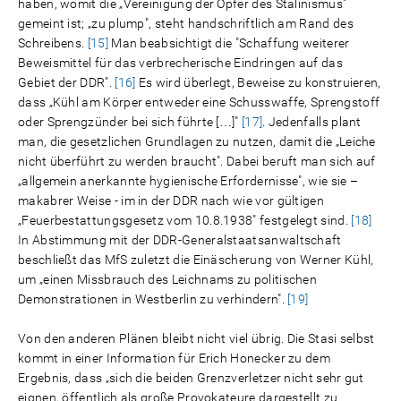
haben, womit die „Vereinigung der Opfer des Stalinismus"
gemeint ist; „zu plump", steht handschriftlich am Rand des
Schreibens.
[15]
Man beabsichtigt die "Schaffung weiterer
Beweismittel für das verbrecherische Eindringen auf das
Gebiet der DDR".
[16]
Es wird überlegt, Beweise zu konstruieren,
dass „Kühl am Körper entweder eine Schusswaffe, Sprengstoff
oder Sprengzünder bei sich führte […]"
[17]
. Jedenfalls plant
man, die gesetzlichen Grundlagen zu nutzen, damit die „Leiche
nicht überführt zu werden braucht". Dabei beruft man sich auf
„allgemein anerkannte hygienische Erfordernisse", wie sie –
makabrer Weise - im in der DDR nach wie vor gültigen
„Feuerbestattungsgesetz vom 10.8.1938" festgelegt sind.
[18]
In Abstimmung mit der DDR-Generalstaatsanwaltschaft
beschließt das MfS zuletzt die Einäscherung von Werner Kühl,
um „einen Missbrauch des Leichnams zu politischen
Demonstrationen in Westberlin zu verhindern".
[19]
Von den anderen Plänen bleibt nicht viel übrig. Die Stasi selbst
kommt in einer Information für Erich Honecker zu dem
Ergebnis, dass „sich die beiden Grenzverletzer nicht sehr gut
eignen, öffentlich als große Provokateure dargestellt zu