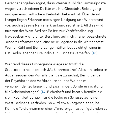
Personenangaben ergibt, dass Werner Kühl der Kriminalpolizei
wegen verschiedener Delikte wie Kfz-Diebstahl, Beleidigung
und gemeinschaftlichem Diebstahl bekannt ist. Über Bernd
Langer liegen Erkenntnisse wegen Nötigung und Widerstand
vor; auch ist seine Nervenerkrankung registriert. All dies wird
nun von der West-Berliner Polizei zur Veröffentlichung
freigegeben – und unter Berufung auf nicht näher bezeichnete
„andere Informationen" eine neue Legende in die Welt gesetzt:
Werner Kühl und Bernd Langer hätten beabsichtigt, einer in
Ost-Berlin lebenden Freundin zur Flucht zu verhelfen.
[13]
Während dieses Propagandakrieges entwirft die
Staatssicherheit hektisch „Maßnahmepläne". Als unmittelbaren
Augenzeugen des Vorfalls plant sie zunächst, Bernd Langer in
der Psychiatrie des Haftkrankenhauses Waldheim
verschwinden zu lassen, und zwar in der „Sondereinrichtung
für Geheimnisträger".
[14]
Fieberhaft und kreativ bemüht sie
sich, Rechtfertigungen für die tödlichen Schüsse auf einen
West-Berliner zu erfinden. So wird etwa vorgeschlagen, bei
Kühl die Telefonnummer einer „Terrororganisation" gefunden zu