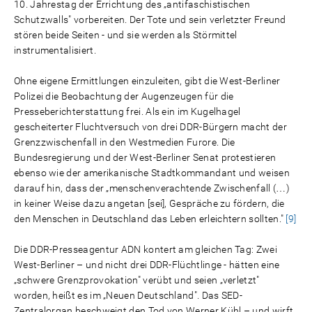
10. Jahrestag der Errichtung des „antifaschistischen
Schutzwalls" vorbereiten. Der Tote und sein verletzter Freund
stören beide Seiten - und sie werden als Störmittel
instrumentalisiert.
Ohne eigene Ermittlungen einzuleiten, gibt die West-Berliner
Polizei die Beobachtung der Augenzeugen für die
Presseberichterstattung frei. Als ein im Kugelhagel
gescheiterter Fluchtversuch von drei DDR-Bürgern macht der
Grenzzwischenfall in den Westmedien Furore. Die
Bundesregierung und der West-Berliner Senat protestieren
ebenso wie der amerikanische Stadtkommandant und weisen
darauf hin, dass der „menschenverachtende Zwischenfall (…)
in keiner Weise dazu angetan [sei], Gespräche zu fördern, die
den Menschen in Deutschland das Leben erleichtern sollten."
[9]
Die DDR-Presseagentur ADN kontert am gleichen Tag: Zwei
West-Berliner – und nicht drei DDR-Flüchtlinge - hätten eine
„schwere Grenzprovokation" verübt und seien „verletzt"
worden, heißt es im „Neuen Deutschland". Das SED-
Zentralorgan beschweigt den Tod von Werner Kühl – und wirft