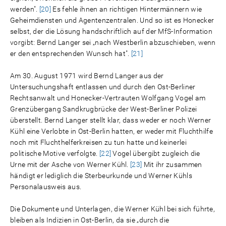
werden".
[20]
Es fehle ihnen an richtigen Hintermännern wie
Geheimdiensten und Agentenzentralen. Und so ist es Honecker
selbst, der die Lösung handschriftlich auf der MfS-Information
vorgibt: Bernd Langer sei „nach Westberlin abzuschieben, wenn
er den entsprechenden Wunsch hat".
[21]
Am 30. August 1971 wird Bernd Langer aus der
Untersuchungshaft entlassen und durch den Ost-Berliner
Rechtsanwalt und Honecker-Vertrauten Wolfgang Vogel am
Grenzübergang Sandkrugbrücke der West-Berliner Polizei
überstellt. Bernd Langer stellt klar, dass weder er noch Werner
Kühl eine Verlobte in Ost-Berlin hatten, er weder mit Fluchthilfe
noch mit Fluchthelferkreisen zu tun hatte und keinerlei
politische Motive verfolgte.
[22]
Vogel übergibt zugleich die
Urne mit der Asche von Werner Kühl.
[23]
Mit ihr zusammen
händigt er lediglich die Sterbeurkunde und Werner Kühls
Personalausweis aus.
Die Dokumente und Unterlagen, die Werner Kühl bei sich führte,
bleiben als Indizien in Ost-Berlin, da sie „durch die