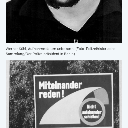
Werner Kühl; Aufnahmedatum unbekannt (Foto: Polizeihistorische
Sammlung/Der Polizeipräsident in Berlin)