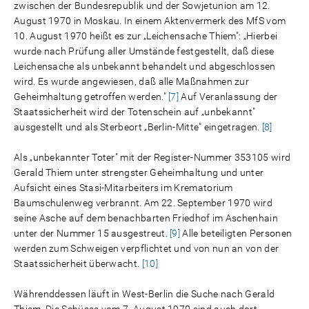
zwischen der Bundesrepublik und der Sowjetunion am 12.
August 1970 in Moskau. In einem Aktenvermerk des MfS vom
10. August 1970 heißt es zur „Leichensache Thiem": „Hierbei
wurde nach Prüfung aller Umstände festgestellt, daß diese
Leichensache als unbekannt behandelt und abgeschlossen
wird. Es wurde angewiesen, daß alle Maßnahmen zur
Geheimhaltung getroffen werden."
[7]
Auf Veranlassung der
Staatssicherheit wird der Totenschein auf „unbekannt"
ausgestellt und als Sterbeort „Berlin-Mitte" eingetragen.
[8]
Als „unbekannter Toter" mit der Register-Nummer 353105 wird
Gerald Thiem unter strengster Geheimhaltung und unter
Aufsicht eines Stasi-Mitarbeiters im Krematorium
Baumschulenweg verbrannt. Am 22. September 1970 wird
seine Asche auf dem benachbarten Friedhof im Aschenhain
unter der Nummer 15 ausgestreut.
[9]
Alle beteiligten Personen
werden zum Schweigen verpflichtet und von nun an von der
Staatssicherheit überwacht.
[10]
Währenddessen läuft in West-Berlin die Suche nach Gerald