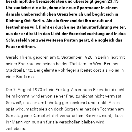
beschimpft die Grenzsoldaten und übersteigt gegen 23.15
Uhr zunächst die alte, dann die neue Sperrmauer in einem
damals unübersichtlichen Grenzbereich und begibt sich in
Richtung Ost-Berlin. Als ein Grenzsoldat ihn anruft und
festnehmen will, flieht er durch eine Bahnunterführung weiter,
aus der er direkt in das Licht der Grenzbeleuchtung und in das
Schussfeld von zwei weiteren Posten gerät, die sogleich das
Feuer eröffnen.
Gerald Thiem, geboren am 6. September 1928 in Berlin, lebt mit
seiner Ehefrau und seinen beiden Töchtern im West-Berliner
Stadtteil Britz. Der gelernte Rohrleger arbeitet dort als Polier in
einer Baufirma.
Der 7. August 1970 ist ein Freitag. Als er nach Feierabend nicht
heim kommt, wird er von seiner Frau zunächst nicht vermisst.
Sie weiß, dass er am Lohntag gern einkehrt und trinkt. Als es
spät wird, macht sie sich doch Sorgen; er hat den Töchtern am
Samstag eine Dampferfahrt versprochen. Sie weiß nicht, dass
ihr Mann von nun an für sie verschollen bleiben wird –
zeitlebens.