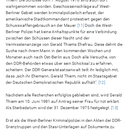
Thiem. Die Schüsse vom 7. August 1970 sind auch dort
wahrgenommen worden. Geschosseinschläge auf West-
Berliner Gebiet werden kriminalpolizeilich erfasst, der
amerikanische Stadtkommandant protestiert gegen den
Schusswaffengebrauch an der Mauer.
[11]
Doch die West-
Berliner Polizei hat keine Anhaltspunkte für eine Verbindung
zwischen den Schüssen dieser Nacht und der
Vermisstenanzeige von Gerald Thiems Ehefrau. Diese dehnt die
Suche nach ihrem Mann in den kommenden Wochen und
Monaten auch nach Ost-Berlin aus. Doch alle Versuche, von
den DDR-Behörden etwas über sein Schicksal zu erfahren,
scheitern. Der DDR-Generalstaatsanwalt teilt ihr lediglich mit,
dass „sich ihr Ehemann, Gerald Thiem, nicht im Staatsgebiet
der Deutschen Demokratischen Republik aufhält".
[12]
Nachdem alle Recherchen erfolglos geblieben sind, wird Gerald
Thiem am 10. Juni 1981 auf Antrag seiner Frau für tot erklärt.
Als Sterbedatum wird der 31. Dezember 1975 festgelegt.
[13]
Erst als die West-Berliner Kriminalpolizei in den Akten der DDR-
Grenztruppen und den Stasi-Unterlagen auf Dokumente zu