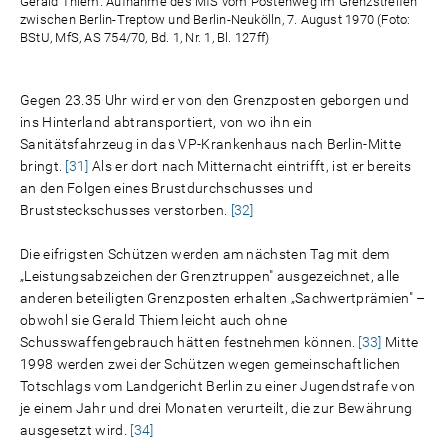
Gerald Thiem: Aufnahme des MfS vom Postenweg im Grenzstreifen
zwischen Berlin-Treptow und Berlin-Neukölln, 7. August 1970 (Foto:
BStU, MfS, AS 754/70, Bd. 1, Nr. 1, Bl. 127ff)
Gegen 23.35 Uhr wird er von den Grenzposten geborgen und
ins Hinterland abtransportiert, von wo ihn ein
Sanitätsfahrzeug in das VP-Krankenhaus nach Berlin-Mitte
bringt.
[31]
Als er dort nach Mitternacht eintrifft, ist er bereits
an den Folgen eines Brustdurchschusses und
Bruststeckschusses verstorben.
[32]
Die eifrigsten Schützen werden am nächsten Tag mit dem
„Leistungsabzeichen der Grenztruppen" ausgezeichnet, alle
anderen beteiligten Grenzposten erhalten „Sachwertprämien" –
obwohl sie Gerald Thiem leicht auch ohne
Schusswaffengebrauch hätten festnehmen können.
[33]
Mitte
1998 werden zwei der Schützen wegen gemeinschaftlichen
Totschlags vom Landgericht Berlin zu einer Jugendstrafe von
je einem Jahr und drei Monaten verurteilt, die zur Bewährung
ausgesetzt wird.
[34]