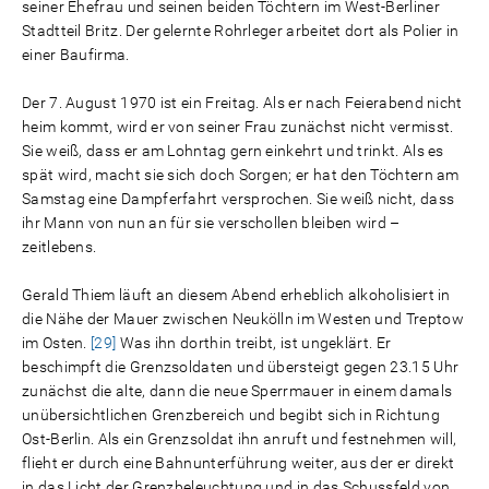
seiner Ehefrau und seinen beiden Töchtern im West-Berliner
Stadtteil Britz. Der gelernte Rohrleger arbeitet dort als Polier in
einer Baufirma.
Der 7. August 1970 ist ein Freitag. Als er nach Feierabend nicht
heim kommt, wird er von seiner Frau zunächst nicht vermisst.
Sie weiß, dass er am Lohntag gern einkehrt und trinkt. Als es
spät wird, macht sie sich doch Sorgen; er hat den Töchtern am
Samstag eine Dampferfahrt versprochen. Sie weiß nicht, dass
ihr Mann von nun an für sie verschollen bleiben wird –
zeitlebens.
Gerald Thiem läuft an diesem Abend erheblich alkoholisiert in
die Nähe der Mauer zwischen Neukölln im Westen und Treptow
im Osten.
[29]
Was ihn dorthin treibt, ist ungeklärt. Er
beschimpft die Grenzsoldaten und übersteigt gegen 23.15 Uhr
zunächst die alte, dann die neue Sperrmauer in einem damals
unübersichtlichen Grenzbereich und begibt sich in Richtung
Ost-Berlin. Als ein Grenzsoldat ihn anruft und festnehmen will,
flieht er durch eine Bahnunterführung weiter, aus der er direkt
in das Licht der Grenzbeleuchtung und in das Schussfeld von