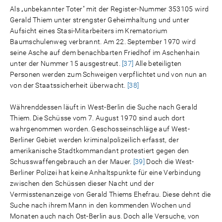
Als „unbekannter Toter" mit der Register-Nummer 353105 wird
Gerald Thiem unter strengster Geheimhaltung und unter
Aufsicht eines Stasi-Mitarbeiters im Krematorium
Baumschulenweg verbrannt. Am 22. September 1970 wird
seine Asche auf dem benachbarten Friedhof im Aschenhain
unter der Nummer 15 ausgestreut.
[37]
Alle beteiligten
Personen werden zum Schweigen verpflichtet und von nun an
von der Staatssicherheit überwacht.
[38]
Währenddessen läuft in West-Berlin die Suche nach Gerald
Thiem. Die Schüsse vom 7. August 1970 sind auch dort
wahrgenommen worden. Geschosseinschläge auf West-
Berliner Gebiet werden kriminalpolizeilich erfasst, der
amerikanische Stadtkommandant protestiert gegen den
Schusswaffengebrauch an der Mauer.
[39]
Doch die West-
Berliner Polizei hat keine Anhaltspunkte für eine Verbindung
zwischen den Schüssen dieser Nacht und der
Vermisstenanzeige von Gerald Thiems Ehefrau. Diese dehnt die
Suche nach ihrem Mann in den kommenden Wochen und
Monaten auch nach Ost-Berlin aus. Doch alle Versuche, von