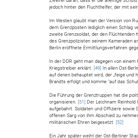
Zweifel daran, dass er die alleinige Schul
jedoch hinter den Fluchthelfer, der mit s
Im Westen glaubt man der Version von Rudo
dem Grenzposten lediglich einen Schlag ve
zweite Grenzsoldat, der den Flüchtenden 
des Grenzpolizisten seinem Kameraden anl
Berlin eröffnete Ermittlungsverfahren geg
In der DDR geht man dagegen von einem h
Kriegstreiber erklärt.
[49]
In allen Ost-Berl
auf denen behauptet wird, der „feige und 
Brandts erfolgt und komme "auf das Schul
Die Führung der Grenztruppen hat die poli
organisieren.
[51]
Der Leichnam Reinhold H
aufgebahrt. Soldaten und Offiziere sowie 
offenen Sarg von ihm Abschied zu nehmen.
militärischen Ehren beigesetzt.
[52]
Ein Jahr später weiht der Ost-Berliner St