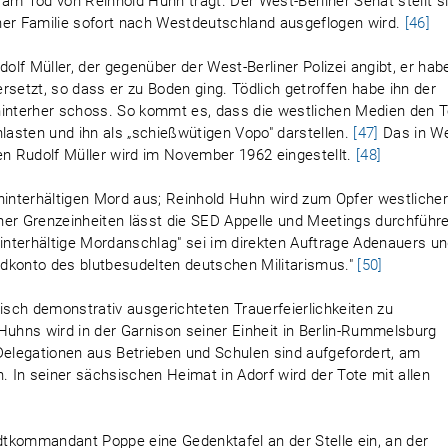
d am Tod von Reinhold Huhn trägt. Der West-Berliner Senat stellt s
einer Familie sofort nach Westdeutschland ausgeflogen wird.
[46]
lf Müller, der gegenüber der West-Berliner Polizei angibt, er hab
rsetzt, so dass er zu Boden ging. Tödlich getroffen habe ihn der
hinterher schoss. So kommt es, dass die westlichen Medien den 
asten und ihn als „schießwütigen Vopo" darstellen.
[47]
Das in We
en Rudolf Müller wird im November 1962 eingestellt.
[48]
interhältigen Mord aus; Reinhold Huhn wird zum Opfer westliche
iner Grenzeinheiten lässt die SED Appelle und Meetings durchführe
hinterhältige Mordanschlag" sei im direkten Auftrage Adenauers u
dkonto des blutbesudelten deutschen Militarismus."
[50]
tisch demonstrativ ausgerichteten Trauerfeierlichkeiten zu
uhns wird in der Garnison seiner Einheit in Berlin-Rummelsburg
Delegationen aus Betrieben und Schulen sind aufgefordert, am
 In seiner sächsischen Heimat in Adorf wird der Tote mit allen
adtkommandant Poppe eine Gedenktafel an der Stelle ein, an der