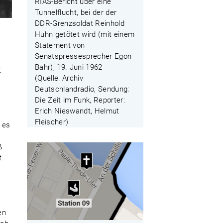
RIAS-Bericht über eine
Tunnelflucht, bei der der
DDR-Grenzsoldat Reinhold
Huhn getötet wird (mit einem
Statement von
Senatspressesprecher Egon
Bahr), 19. Juni 1962
t
(Quelle: Archiv
Deutschlandradio, Sendung:
Die Zeit im Funk, Reporter:
Erich Nieswandt, Helmut
Fleischer)
 es
ß
t.
en