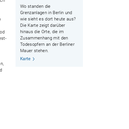
ich
Wo standen die
Grenzanlagen in Berlin und
wie sieht es dort heute aus?
e
Die Karte zeigt darüber
hinaus die Orte, die im
Tod
Zusammenhang mit den
st-
Todesopfern an der Berliner
Mauer stehen.
r
Karte
n,
nd