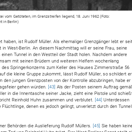
i vom Getöteten, im Grenzstreifen liegend, 18. Juni 1962 (Foto:
 in Berlin)
haben, ist Rudolf Müller. Als ehemaliger Grenzgänger lebt er sei
in West-Berlin. An diesem Nachmittag will er seine Frau, seine
 einen Tunnel in den Westteil der Stadt holen. Nachdem andere
einsam mit seinen Brüdern und weiteren Helfern wochenlang
de des Springerkonzerns zum Keller des Hauses Zimmerstraße 56
uf die kleine Gruppe zukommt, lässt Rudolf Müller, so schildert er
m den jungen Grenzposten von der Kontrolle abzubringen, habe er
stagsfeier gehen würden.
[43]
Als der Posten seinem Auftrag gemä
ller in die Innentasche seiner Jacke, zieht eine Pistole und schieß
 bricht Reinhold Huhn zusammen und verblutet.
[44]
Unterdessen
 Flüchtlinge, denen es jedoch gelingt, unverletzt durch den Tunnel
ner Behörden die Auslieferung Rudolf Müllers.
[45]
Sie haben kein