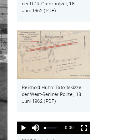
der DDR-Grenzpolizei, 18.
Juni 1962 (PDF)
Reinhold Huhn: Tatortskizze
der West-Berliner Polizei, 18.
Juni 1962 (PDF)
Ton
Verbleibende
-0:00
aus
Geladen
:
Status
:
Wiedergabe
Vollbild
0%
0%
Zeit