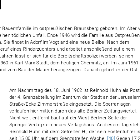
d
er Bauernfamilie im ostpreußischen Braunsberg geboren. Im Alter 
 einen tödlichen Unfall. Ende 1946 wird die Familie aus Ostpreußen
n. Sie findet in Adorf im Vogtland eine neue Bleibe. Nach dem
eruf eines Rinderzüchters und arbeitet anschließend auf einem
ahren lässt er sich für die Bereitschaftspolizei werben, seinen
1960 in Karl-Marx-Stadt, dem heutigen Chemnitz, an. Im Juni 1961
gt und zum Bau der Mauer herangezogen. Danach gehört er der Ost-
Am Nachmittag des 18. Juni 1962 ist Reinhold Huhn als Pos
der 4. Grenzabteilung im Zentrum der Stadt an der Jerusale
Straße/Ecke Zimmerstraße eingesetzt. Die Sperranlagen
verlaufen hier mitten durch das alte Berliner Zeitungsviertel.
Nicht weit entfernt baut auf der West-Berliner Seite der
Springer-Verlag sein neues Verlagshaus. An diesem Tag steh
Reinhold Huhn mit dem Gefreiten H., der sein Postenführer is
seit 15.00 Uhr auf dem Grenzstreifen Wache.
[40]
Gegen 17.