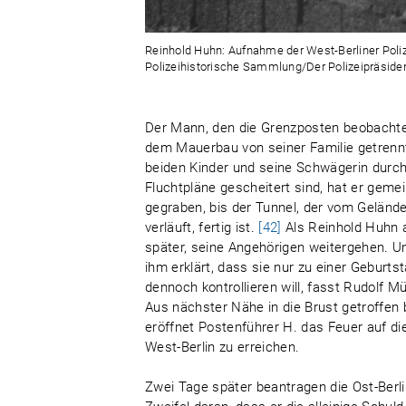
Reinhold Huhn: Aufnahme der West-Berliner Polize
Polizeihistorische Sammlung/Der Polizeipräsident
Der Mann, den die Grenzposten beobachtet 
dem Mauerbau von seiner Familie getrennt 
beiden Kinder und seine Schwägerin durch
Fluchtpläne gescheitert sind, hat er gem
gegraben, bis der Tunnel, der vom Gelän
verläuft, fertig ist.
[42]
Als Reinhold Huhn a
später, seine Angehörigen weitergehen. U
ihm erklärt, dass sie nur zu einer Geburt
dennoch kontrollieren will, fasst Rudolf Mü
Aus nächster Nähe in die Brust getroffen
eröffnet Postenführer H. das Feuer auf die
West-Berlin zu erreichen.
Zwei Tage später beantragen die Ost-Berli