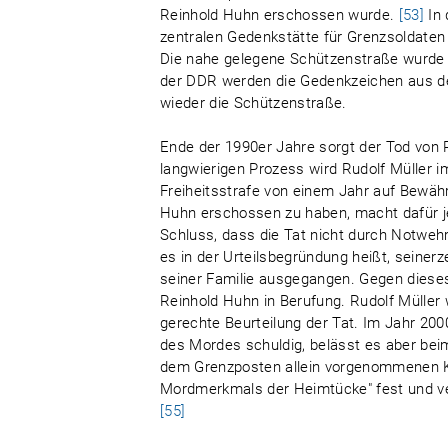
Reinhold Huhn erschossen wurde.
[53]
In 
zentralen Gedenkstätte für Grenzsoldaten
Die nahe gelegene Schützenstraße wurde
der DDR werden die Gedenkzeichen aus de
wieder die Schützenstraße.
Ende der 1990er Jahre sorgt der Tod von 
langwierigen Prozess wird Rudolf Müller i
Freiheitsstrafe von einem Jahr auf Bewähr
Huhn erschossen zu haben, macht dafür 
Schluss, dass die Tat nicht durch Notwehr
es in der Urteilsbegründung heißt, seinerz
seiner Familie ausgegangen. Gegen dieses 
Reinhold Huhn in Berufung. Rudolf Müller w
gerechte Beurteilung der Tat. Im Jahr 2000
des Mordes schuldig, belässt es aber beim
dem Grenzposten allein vorgenommenen Kon
Mordmerkmals der Heimtücke" fest und ve
[55]