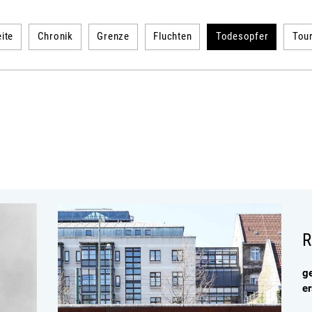
ite
Chronik
Grenze
Fluchten
Todesopfer
Tou
R
g
e