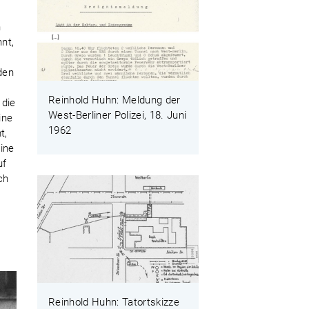
n
nt,
den
Reinhold Huhn: Meldung der
 die
West-Berliner Polizei, 18. Juni
ine
1962
t,
ine
uf
ch
Reinhold Huhn: Tatortskizze