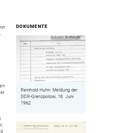
DOKUMENTE
von
,
ten
Reinhold Huhn: Meldung der
mer
DDR-Grenzpolizei, 18. Juni
1962
t
t,
20