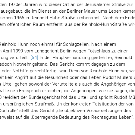
den 1970er Jahren wird dieser Ort an der Jerusalemer Straße zur
 ausgebaut, die im Dienst an der Berliner Mauer ums Leben kame
 schon 1966 in Reinhold-Huhn-Straße umbenannt. Nach dem End
m öffentlichen Raum entfernt; aus der Reinhold-Huhn-Straße wir
Reinhold Huhn noch einmal für Schlagzeilen. Nach einem
m April 1999 vom Landgericht Berlin wegen Totschlags zu einer
ung verurteilt.
[54]
In der Hauptverhandlung gesteht er, Reinhold
jedoch Notwehr geltend. Das Gericht kommt dagegen zu dem
 oder Nothilfe gerechtfertigt war. Denn von Reinhold Huhn sei, wi
eit kein Angriff auf die Gesundheit oder das Leben Rudolf Müllers
Urteil gehen sowohl der Verurteilte als auch die Angehörigen vo
ill einen Freispruch erreichen, die Angehörigen, wie sie sagen, di
 revidiert der Bundesgerichtshof das Urteil und spricht Rudolf Mü
 ursprünglichen Strafmaß. „In der konkreten Tatsituation der von
trolle" stellt das Gericht „die objektiven Voraussetzungen des
rweist auf die „überragende Bedeutung des Rechtsgutes Leben".