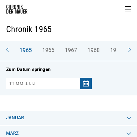
Chronik 1965
964
1965
1966
1967
1968
1969
1
Zum Datum springen
JANUAR
MÄRZ