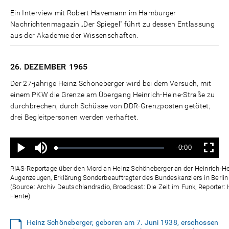
Ein Interview mit Robert Havemann im Hamburger
Nachrichtenmagazin „Der Spiegel" führt zu dessen Entlassung
aus der Akademie der Wissenschaften.
26. DEZEMBER
1965
Der 27-jährige Heinz Schöneberger wird bei dem Versuch, mit
einem PKW die Grenze am Übergang Heinrich-Heine-Straße zu
durchbrechen, durch Schüsse von DDR-Grenzposten getötet;
drei Begleitpersonen werden verhaftet.
Ton
Verbleibende
-0:00
aus
Geladen
:
Status
:
Wiedergabe
Vollbild
0%
0%
Zeit
RIAS-Reportage über den Mord an Heinz Schöneberger an der Heinrich-He
Augenzeugen, Erklärung Sonderbeauftragter des Bundeskanzlers in Berli
(Source: Archiv Deutschlandradio, Broadcast: Die Zeit im Funk, Reporter:
Hente)
Heinz Schöneberger, geboren am 7. Juni 1938, erschossen