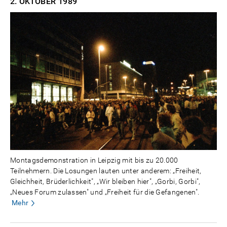
2. OKTOBER
1989
Montagsdemonstration in Leipzig mit bis zu 20.000
Teilnehmern. Die Losungen lauten unter anderem: „Freiheit,
Gleichheit, Brüderlichkeit", „Wir bleiben hier", „Gorbi, Gorbi",
„Neues Forum zulassen" und „Freiheit für die Gefangenen".
Mehr