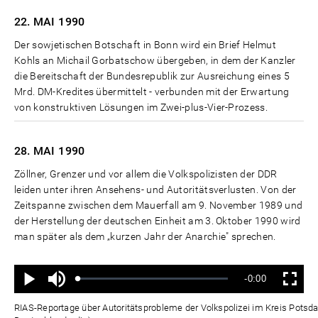
22. MAI
1990
Der sowjetischen Botschaft in Bonn wird ein Brief Helmut
Kohls an Michail Gorbatschow übergeben, in dem der Kanzler
die Bereitschaft der Bundesrepublik zur Ausreichung eines 5
Mrd. DM-Kredites übermittelt - verbunden mit der Erwartung
von konstruktiven Lösungen im Zwei-plus-Vier-Prozess.
28. MAI
1990
Zöllner, Grenzer und vor allem die Volkspolizisten der DDR
leiden unter ihren Ansehens- und Autoritätsverlusten. Von der
Zeitspanne zwischen dem Mauerfall am 9. November 1989 und
der Herstellung der deutschen Einheit am 3. Oktober 1990 wird
man später als dem „kurzen Jahr der Anarchie" sprechen.
Ton
Verbleibende
-0:00
aus
Geladen
:
Status
:
Wiedergabe
Vollbild
0%
0%
Zeit
RIAS-Reportage über Autoritätsprobleme der Volkspolizei im Kreis Potsda