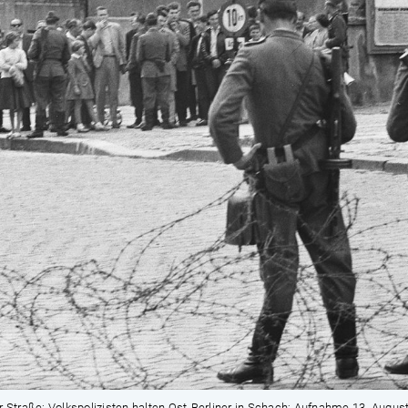
r Straße: Volkspolizisten halten Ost-Berliner in Schach; Aufnahme 13. Augus