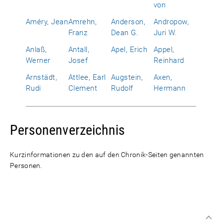
von
Améry, Jean
Amrehn,
Anderson,
Andropow,
Franz
Dean G.
Juri W.
Anlaß,
Antall,
Apel, Erich
Appel,
Werner
Josef
Reinhard
Arnstädt,
Attlee, Earl
Augstein,
Axen,
Rudi
Clement
Rudolf
Hermann
Personenverzeichnis
Kurzinformationen zu den auf den Chronik-Seiten genannten
Personen.