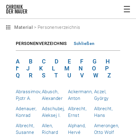
Material
>
Personenverzeichnis
PERSONENVERZEICHNIS
Schließen
A
B
C
D
E
F
G
H
I
J
K
L
M
N
O
P
Q
R
S
T
U
V
W
Z
Abrassimov,
Abusch,
Ackermann,
Aczel,
Pjotr A.
Alexander
Anton
György
Adenauer,
Adschubej,
Albrecht,
Albrecht,
Konrad
Aleksej I.
Ernst
Hans
Albrecht,
Allen,
Alphand,
Amerongen,
Susanne
Richard
Hervé
Otto Wolf