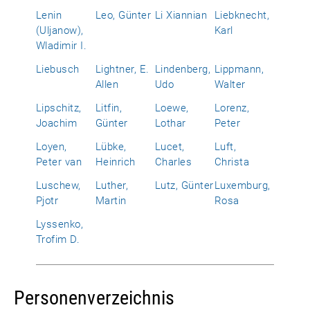
Lenin
Leo, Günter
Li Xiannian
Liebknecht,
(Uljanow),
Karl
Wladimir I.
Liebusch
Lightner, E.
Lindenberg,
Lippmann,
Allen
Udo
Walter
Lipschitz,
Litfin,
Loewe,
Lorenz,
Joachim
Günter
Lothar
Peter
Loyen,
Lübke,
Lucet,
Luft,
Peter van
Heinrich
Charles
Christa
Luschew,
Luther,
Lutz, Günter
Luxemburg,
Pjotr
Martin
Rosa
Lyssenko,
Trofim D.
Personenverzeichnis