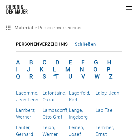
Material
>
Personenverzeichnis
PERSONENVERZEICHNIS
Schließen
A
B
C
D
E
F
G
H
I
J
K
L
M
N
O
P
Q
R
S
T
U
V
W
Z
Lacomme,
Lafontaine,
Lagerfeld,
Laloy, Jean
Jean Leon
Oskar
Karl
Lamberz,
Lambsdorff,
Lange,
Lao Tse
Werner
Otto Graf
Ingeborg
Lauter,
Leich,
Leinen,
Lemmer,
Gerhard
Werner
Josef
Ernst