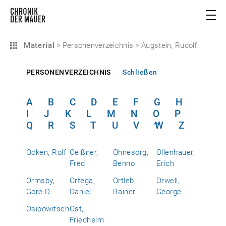
Material
>
Personenverzeichnis
>
Augstein, Rudolf
PERSONENVERZEICHNIS
Schließen
A
B
C
D
E
F
G
H
I
J
K
L
M
N
O
P
Q
R
S
T
U
V
W
Z
Ocken, Rolf
Oelßner,
Ohnesorg,
Ollenhauer,
Fred
Benno
Erich
Ormsby,
Ortega,
Ortleb,
Orwell,
Gore D.
Daniel
Rainer
George
Osipowitsch
Ost,
Friedhelm