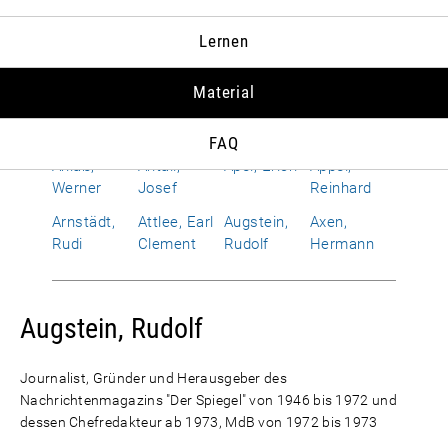
Albrecht,
Allen,
Alphand,
Amerongen,
Lernen
Susanne
Richard
Hervé
Otto Wolf
von
Material
Améry, Jean
Amrehn,
Anderson,
Andropow,
Franz
Dean G.
Juri W.
FAQ
Anlaß,
Antall,
Apel, Erich
Appel,
Werner
Josef
Reinhard
Arnstädt,
Attlee, Earl
Augstein,
Axen,
Rudi
Clement
Rudolf
Hermann
Augstein, Rudolf
Journalist, Gründer und Herausgeber des
Nachrichtenmagazins "Der Spiegel" von 1946 bis 1972 und
dessen Chefredakteur ab 1973, MdB von 1972 bis 1973