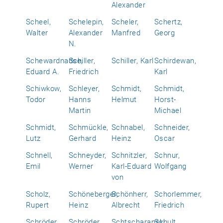
Alexander
Scheel,
Schelepin,
Scheler,
Schertz,
Walter
Alexander
Manfred
Georg
N.
Schewardnadse,
Schiller,
Schiller, Karl
Schirdewan,
Eduard A.
Friedrich
Karl
Schiwkow,
Schleyer,
Schmidt,
Schmidt,
Todor
Hanns
Helmut
Horst-
Martin
Michael
Schmidt,
Schmückle,
Schnabel,
Schneider,
Lutz
Gerhard
Heinz
Oscar
Schnell,
Schneyder,
Schnitzler,
Schnur,
Emil
Werner
Karl-Eduard
Wolfgang
von
Scholz,
Schöneberger,
Schönherr,
Schorlemmer,
Rupert
Heinz
Albrecht
Friedrich
Schröder,
Schröder,
Schtscharanski,
Schult,