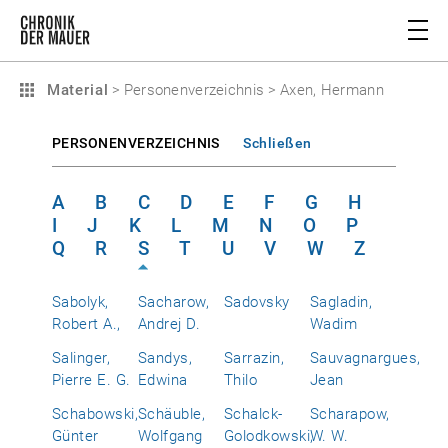
Material
>
Personenverzeichnis
>
Axen, Hermann
PERSONENVERZEICHNIS
Schließen
A
B
C
D
E
F
G
H
I
J
K
L
M
N
O
P
Q
R
S
T
U
V
W
Z
Sabolyk,
Sacharow,
Sadovsky
Sagladin,
Robert A.,
Andrej D.
Wadim
Salinger,
Sandys,
Sarrazin,
Sauvagnargues,
Pierre E. G.
Edwina
Thilo
Jean
Schabowski,
Schäuble,
Schalck-
Scharapow,
Günter
Wolfgang
Golodkowski,
W. W.