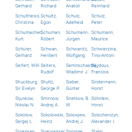
Gerhard
Richard
Anatoli
Reinhard
Schultheiss,
Schultz,
Schulz,
Schulz,
Christina
Egon
Adelheid
Peter
Schumacher,
Schuman,
Schumann,
Schumann,
Kurt
Robert
Jürgen
Maurice
Schürer,
Schwan,
Schwanitz,
Schwierzina,
Gerhard
Heribert
Wolfgang
Tino-Antoni
Seifert, Willi
Seiters,
Semitschastnij,
Seydoux,
Rudolf
Wladimir J.
Francois
Shuckburg,
Shultz,
Sieber,
Sindermann,
Sir Evelyn
George P.
Günter
Horst
Sljunkow,
Smirnow,
Snetkow, B.
Söhnlein,
Nikolai N.
Andrej A.
W.
Horst
Sokolow,
Sokolowski,
Solowjew,
Solschenizyn,
Sergej L.
Heinz
Andrej J.
Alexander I.
Sorensen,
Sparwasser,
Springer,
Stalin,