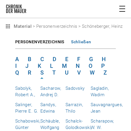
Material
>
Personenverzeichnis
>
Schöneberger, Heinz
PERSONENVERZEICHNIS
Schließen
A
B
C
D
E
F
G
H
I
J
K
L
M
N
O
P
Q
R
S
T
U
V
W
Z
Sabolyk,
Sacharow,
Sadovsky
Sagladin,
Robert A.,
Andrej D.
Wadim
Salinger,
Sandys,
Sarrazin,
Sauvagnargues,
Pierre E. G.
Edwina
Thilo
Jean
Schabowski,
Schäuble,
Schalck-
Scharapow,
Günter
Wolfgang
Golodkowski,
W. W.