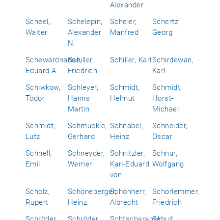
Alexander
Scheel,
Schelepin,
Scheler,
Schertz,
Walter
Alexander
Manfred
Georg
N.
Schewardnadse,
Schiller,
Schiller, Karl
Schirdewan,
Eduard A.
Friedrich
Karl
Schiwkow,
Schleyer,
Schmidt,
Schmidt,
Todor
Hanns
Helmut
Horst-
Martin
Michael
Schmidt,
Schmückle,
Schnabel,
Schneider,
Lutz
Gerhard
Heinz
Oscar
Schnell,
Schneyder,
Schnitzler,
Schnur,
Emil
Werner
Karl-Eduard
Wolfgang
von
Scholz,
Schöneberger,
Schönherr,
Schorlemmer,
Rupert
Heinz
Albrecht
Friedrich
Schröder,
Schröder,
Schtscharanski,
Schult,