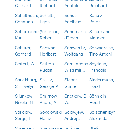
Gerhard
Richard
Anatoli
Reinhard
Schultheiss,
Schultz,
Schulz,
Schulz,
Christina
Egon
Adelheid
Peter
Schumacher,
Schuman,
Schumann,
Schumann,
Kurt
Robert
Jürgen
Maurice
Schürer,
Schwan,
Schwanitz,
Schwierzina,
Gerhard
Heribert
Wolfgang
Tino-Antoni
Seifert, Willi
Seiters,
Semitschastnij,
Seydoux,
Rudolf
Wladimir J.
Francois
Shuckburg,
Shultz,
Sieber,
Sindermann,
Sir Evelyn
George P.
Günter
Horst
Sljunkow,
Smirnow,
Snetkow, B.
Söhnlein,
Nikolai N.
Andrej A.
W.
Horst
Sokolow,
Sokolowski,
Solowjew,
Solschenizyn,
Sergej L.
Heinz
Andrej J.
Alexander I.
Sorensen,
Sparwasser,
Springer,
Stalin,