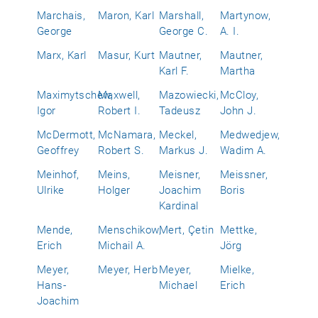
Marchais,
Maron, Karl
Marshall,
Martynow,
George
George C.
A. I.
Marx, Karl
Masur, Kurt
Mautner,
Mautner,
Karl F.
Martha
Maximytschew,
Maxwell,
Mazowiecki,
McCloy,
Igor
Robert I.
Tadeusz
John J.
McDermott,
McNamara,
Meckel,
Medwedjew,
Geoffrey
Robert S.
Markus J.
Wadim A.
Meinhof,
Meins,
Meisner,
Meissner,
Ulrike
Holger
Joachim
Boris
Kardinal
Mende,
Menschikow,
Mert, Çetin
Mettke,
Erich
Michail A.
Jörg
Meyer,
Meyer, Herb
Meyer,
Mielke,
Hans-
Michael
Erich
Joachim