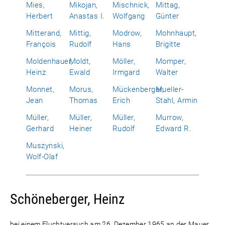
Mies,
Mikojan,
Mischnick,
Mittag,
Herbert
Anastas I.
Wolfgang
Günter
Mitterand,
Mittig,
Modrow,
Mohnhaupt,
François
Rudolf
Hans
Brigitte
Moldenhauer,
Moldt,
Möller,
Momper,
Heinz
Ewald
Irmgard
Walter
Monnet,
Morus,
Mückenberger,
Mueller-
Jean
Thomas
Erich
Stahl, Armin
Müller,
Müller,
Müller,
Murrow,
Gerhard
Heiner
Rudolf
Edward R.
Muszynski,
Wolf-Olaf
Schöneberger, Heinz
bei einem Fluchtversuch am 26. Dezember 1965 an der Mauer