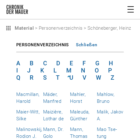
Material
>
Personenverzeichnis
>
Schöneberger, Heinz
PERSONENVERZEICHNIS
Schließen
A
B
C
D
E
F
G
H
I
J
K
L
M
N
O
P
Q
R
S
T
U
V
W
Z
Macmillan,
Mäder,
Mahler,
Mahlow,
Harold
Manfred
Horst
Bruno
Maier-Witt,
Maizière,
Maleuda,
Malik, Jakov
Silke
Lothar de
Günther
A.
Malinowskij,
Mann, Dr.
Mann,
Mao Tse-
Rodion J.
Golo
Thomas
tung