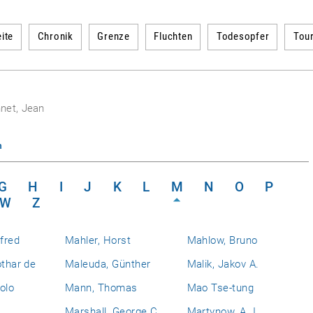
ite
Chronik
Grenze
Fluchten
Todesopfer
Tou
net, Jean
n
G
H
I
J
K
L
M
N
O
P
W
Z
fred
Mahler, Horst
Mahlow, Bruno
othar de
Maleuda, Günther
Malik, Jakov A.
olo
Mann, Thomas
Mao Tse-tung
Marshall, George C.
Martynow, A. I.