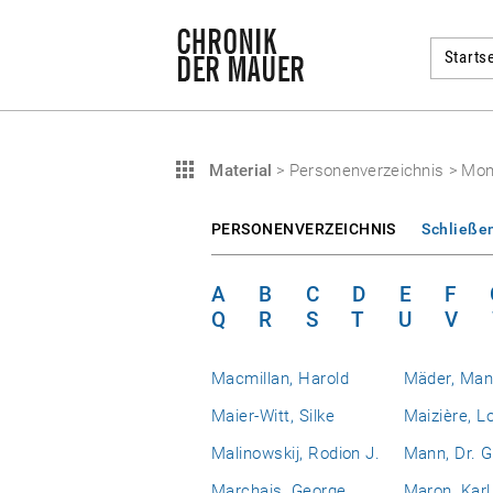
Startse
Material
>
Personenverzeichnis
>
Mon
PERSONENVERZEICHNIS
Schließe
A
B
C
D
E
F
Q
R
S
T
U
V
Macmillan, Harold
Mäder, Man
Maier-Witt, Silke
Maizière, L
Malinowskij, Rodion J.
Mann, Dr. G
Marchais, George
Maron, Karl