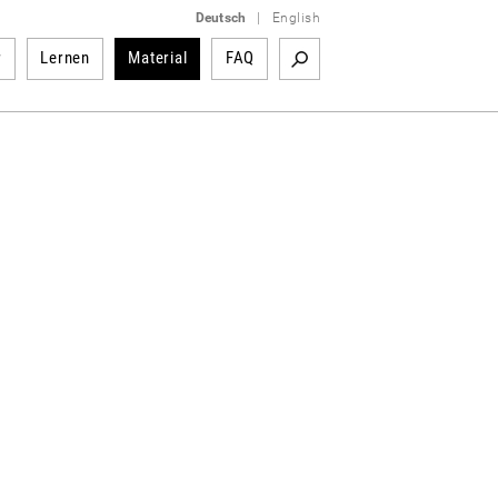
Deutsch
|
English
r
Lernen
Material
FAQ