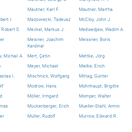
Mautner, Karl F.
Mautner, Martha
bert I.
Mazowiecki, Tadeusz
McCloy, John J.
Robert S.
Meckel, Markus J.
Medwedjew, Wadim A.
er
Meisner, Joachim
Meissner, Boris
Kardinal
 Michail A.
Mert, Çetin
Mettke, Jörg
b
Meyer, Michael
Mielke, Erich
astas I.
Mischnick, Wolfgang
Mittag, Günter
lf
Modrow, Hans
Mohnhaupt, Brigitte
d
Möller, Irmgard
Momper, Walter
omas
Mückenberger, Erich
Mueller-Stahl, Armin
ner
Müller, Rudolf
Murrow, Edward R.