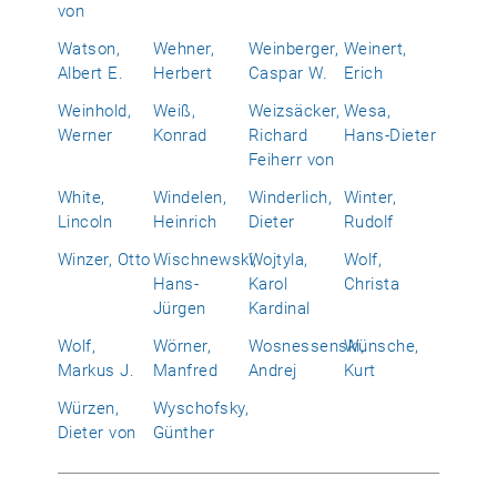
von
Watson,
Wehner,
Weinberger,
Weinert,
Albert E.
Herbert
Caspar W.
Erich
Weinhold,
Weiß,
Weizsäcker,
Wesa,
Werner
Konrad
Richard
Hans-Dieter
Feiherr von
White,
Windelen,
Winderlich,
Winter,
Lincoln
Heinrich
Dieter
Rudolf
Winzer, Otto
Wischnewski,
Wojtyla,
Wolf,
Hans-
Karol
Christa
Jürgen
Kardinal
Wolf,
Wörner,
Wosnessenski,
Wünsche,
Markus J.
Manfred
Andrej
Kurt
Würzen,
Wyschofsky,
Dieter von
Günther