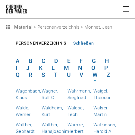
Material
>
Personenverzeichnis
>
Monnet, Jean
PERSONENVERZEICHNIS
Schließen
A
B
C
D
E
F
G
H
I
J
K
L
M
N
O
P
Q
R
S
T
U
V
W
Z
Wagenbach,
Wagner,
Wahrmann,
Waigel,
Klaus
Rolf C.
Siegfried
Theodor
Walde,
Waldheim,
Walesa,
Walser,
Werner
Kurt
Lech
Martin
Walther,
Walther,
Warnke,
Watkinson,
Gebhardt
Hansjoachim
Herbert
Harold A.