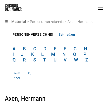
Material
>
Personenverzeichnis
>
Axen, Hermann
PERSONENVERZEICHNIS
Schließen
A
B
C
D
E
F
G
H
I
J
K
L
M
N
O
P
Q
R
S
T
U
V
W
Z
Iwaschulin,
Pjotr
Axen, Hermann