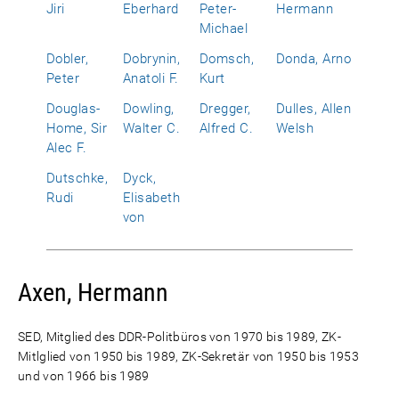
Jiri
Eberhard
Peter-
Hermann
Michael
Dobler,
Dobrynin,
Domsch,
Donda, Arno
Peter
Anatoli F.
Kurt
Douglas-
Dowling,
Dregger,
Dulles, Allen
Home, Sir
Walter C.
Alfred C.
Welsh
Alec F.
Dutschke,
Dyck,
Rudi
Elisabeth
von
Axen, Hermann
SED, Mitglied des DDR-Politbüros von 1970 bis 1989, ZK-
Mitlglied von 1950 bis 1989, ZK-Sekretär von 1950 bis 1953
und von 1966 bis 1989