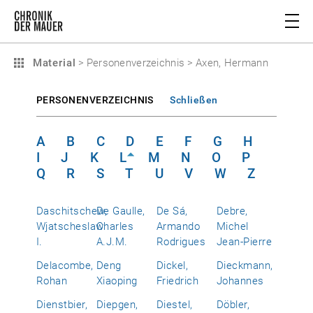
Material
>
Personenverzeichnis
>
Axen, Hermann
PERSONENVERZEICHNIS
Schließen
A
B
C
D
E
F
G
H
I
J
K
L
M
N
O
P
Q
R
S
T
U
V
W
Z
Daschitschew,
De Gaulle,
De Sá,
Debre,
Wjatscheslaw
Charles
Armando
Michel
I.
A.J.M.
Rodrigues
Jean-Pierre
Delacombe,
Deng
Dickel,
Dieckmann,
Rohan
Xiaoping
Friedrich
Johannes
Dienstbier,
Diepgen,
Diestel,
Döbler,