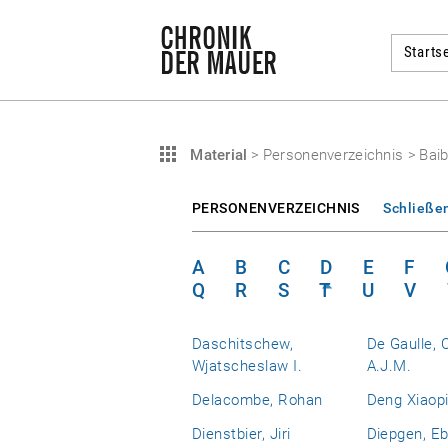
Startse
Material
>
Personenverzeichnis
>
Baib
PERSONENVERZEICHNIS
Schließe
A
B
C
D
E
F
Q
R
S
T
U
V
Daschitschew,
De Gaulle, 
Wjatscheslaw I.
A.J.M.
Delacombe, Rohan
Deng Xiaop
Dienstbier, Jiri
Diepgen, E