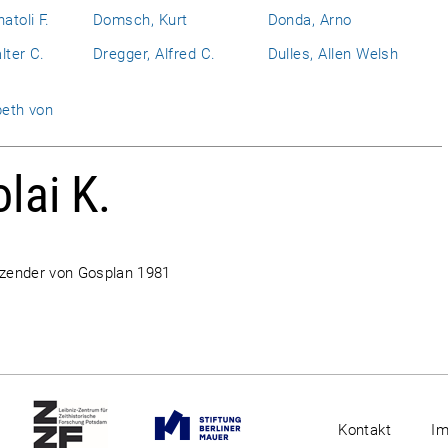
atoli F.
Domsch, Kurt
Donda, Arno
lter C.
Dregger, Alfred C.
Dulles, Allen Welsh
beth von
lai K.
itzender von Gosplan 1981
Kontakt
I