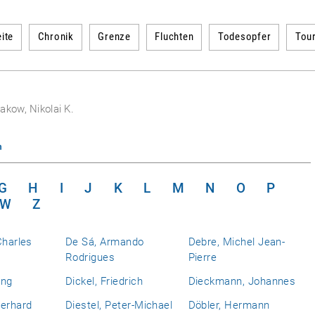
ite
Chronik
Grenze
Fluchten
Todesopfer
Tou
akow, Nikolai K.
n
G
H
I
J
K
L
M
N
O
P
W
Z
Charles
De Sá, Armando
Debre, Michel Jean-
Rodrigues
Pierre
ing
Dickel, Friedrich
Dieckmann, Johannes
berhard
Diestel, Peter-Michael
Döbler, Hermann