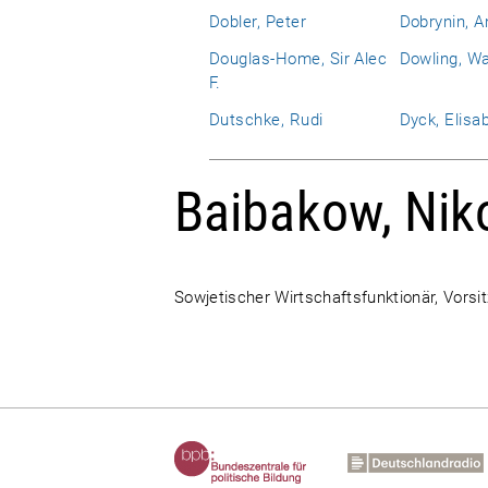
Dobler, Peter
Dobrynin, An
Douglas-Home, Sir Alec
Dowling, Wa
F.
Dutschke, Rudi
Dyck, Elisa
Baibakow, Niko
Sowjetischer Wirtschaftsfunktionär, Vors