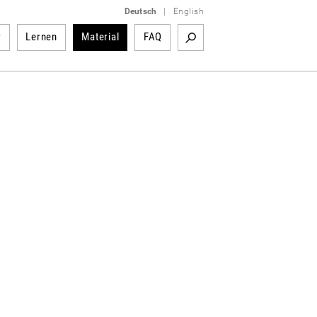
Deutsch
|
English
r
Lernen
Material
FAQ