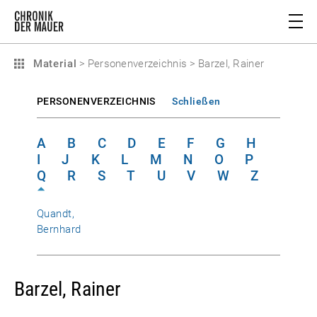
Material
>
Personenverzeichnis
>
Barzel, Rainer
PERSONENVERZEICHNIS
Schließen
A
B
C
D
E
F
G
H
I
J
K
L
M
N
O
P
Q
R
S
T
U
V
W
Z
Quandt,
Bernhard
Barzel, Rainer