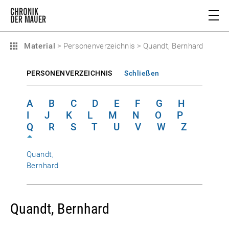
Material
>
Personenverzeichnis
>
Quandt, Bernhard
PERSONENVERZEICHNIS
Schließen
A
B
C
D
E
F
G
H
I
J
K
L
M
N
O
P
Q
R
S
T
U
V
W
Z
Quandt,
Bernhard
Quandt, Bernhard