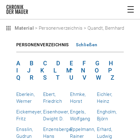
Material
>
Personenverzeichnis
>
Quandt, Bernhard
PERSONENVERZEICHNIS
Schließen
A
B
C
D
E
F
G
H
I
J
K
L
M
N
O
P
Q
R
S
T
U
V
W
Z
Eberlein,
Ebert,
Ehmke,
Eichler,
Werner
Friedrich
Horst
Heinz
Eickemeyer,
Eisenhower,
Engels,
Engholm,
Fritz
Dwight D.
Wolfgang
Björn
Ensslin,
Enzensberger,
Eppelmann,
Erhard,
Gudrun
Hans
Rainer
Ludwig