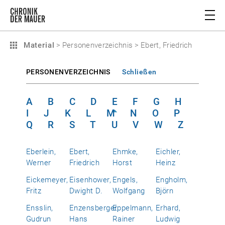
Material
>
Personenverzeichnis
>
Ebert, Friedrich
PERSONENVERZEICHNIS
Schließen
A
B
C
D
E
F
G
H
I
J
K
L
M
N
O
P
Q
R
S
T
U
V
W
Z
Eberlein,
Ebert,
Ehmke,
Eichler,
Werner
Friedrich
Horst
Heinz
Eickemeyer,
Eisenhower,
Engels,
Engholm,
Fritz
Dwight D.
Wolfgang
Björn
Ensslin,
Enzensberger,
Eppelmann,
Erhard,
Gudrun
Hans
Rainer
Ludwig