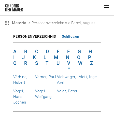
Material
>
Personenverzeichnis
>
Bebel, August
PERSONENVERZEICHNIS
Schließen
A
B
C
D
E
F
G
H
I
J
K
L
M
N
O
P
Q
R
S
T
U
V
W
Z
Védrine,
Verner, Paul
Viehweger,
Viett, Inge
Hubert
Axel
Vogel,
Vogel,
Voigt, Peter
Hans-
Wolfgang
Jochen