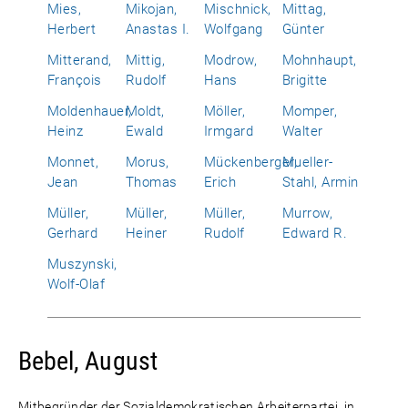
Mies,
Mikojan,
Mischnick,
Mittag,
Herbert
Anastas I.
Wolfgang
Günter
Mitterand,
Mittig,
Modrow,
Mohnhaupt,
François
Rudolf
Hans
Brigitte
Moldenhauer,
Moldt,
Möller,
Momper,
Heinz
Ewald
Irmgard
Walter
Monnet,
Morus,
Mückenberger,
Mueller-
Jean
Thomas
Erich
Stahl, Armin
Müller,
Müller,
Müller,
Murrow,
Gerhard
Heiner
Rudolf
Edward R.
Muszynski,
Wolf-Olaf
Bebel, August
Mitbegründer der Sozialdemokratischen Arbeiterpartei, in