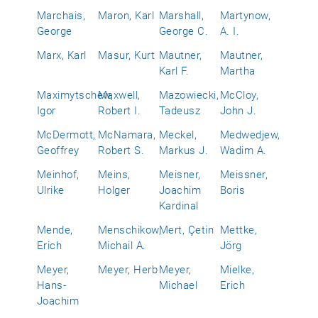
Marchais,
Maron, Karl
Marshall,
Martynow,
George
George C.
A. I.
Marx, Karl
Masur, Kurt
Mautner,
Mautner,
Karl F.
Martha
Maximytschew,
Maxwell,
Mazowiecki,
McCloy,
Igor
Robert I.
Tadeusz
John J.
McDermott,
McNamara,
Meckel,
Medwedjew,
Geoffrey
Robert S.
Markus J.
Wadim A.
Meinhof,
Meins,
Meisner,
Meissner,
Ulrike
Holger
Joachim
Boris
Kardinal
Mende,
Menschikow,
Mert, Çetin
Mettke,
Erich
Michail A.
Jörg
Meyer,
Meyer, Herb
Meyer,
Mielke,
Hans-
Michael
Erich
Joachim