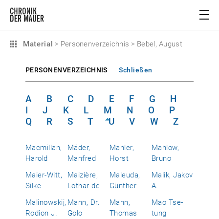
Material
>
Personenverzeichnis
>
Bebel, August
PERSONENVERZEICHNIS
Schließen
A
B
C
D
E
F
G
H
I
J
K
L
M
N
O
P
Q
R
S
T
U
V
W
Z
Macmillan,
Mäder,
Mahler,
Mahlow,
Harold
Manfred
Horst
Bruno
Maier-Witt,
Maizière,
Maleuda,
Malik, Jakov
Silke
Lothar de
Günther
A.
Malinowskij,
Mann, Dr.
Mann,
Mao Tse-
Rodion J.
Golo
Thomas
tung