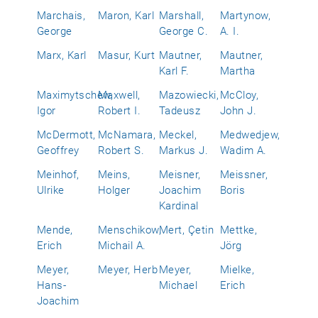
Marchais,
Maron, Karl
Marshall,
Martynow,
George
George C.
A. I.
Marx, Karl
Masur, Kurt
Mautner,
Mautner,
Karl F.
Martha
Maximytschew,
Maxwell,
Mazowiecki,
McCloy,
Igor
Robert I.
Tadeusz
John J.
McDermott,
McNamara,
Meckel,
Medwedjew,
Geoffrey
Robert S.
Markus J.
Wadim A.
Meinhof,
Meins,
Meisner,
Meissner,
Ulrike
Holger
Joachim
Boris
Kardinal
Mende,
Menschikow,
Mert, Çetin
Mettke,
Erich
Michail A.
Jörg
Meyer,
Meyer, Herb
Meyer,
Mielke,
Hans-
Michael
Erich
Joachim