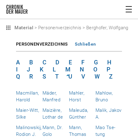
Material
>
Personenverzeichnis
>
Berghofer, Wolfgang
PERSONENVERZEICHNIS
Schließen
A
B
C
D
E
F
G
H
I
J
K
L
M
N
O
P
Q
R
S
T
U
V
W
Z
Macmillan,
Mäder,
Mahler,
Mahlow,
Harold
Manfred
Horst
Bruno
Maier-Witt,
Maizière,
Maleuda,
Malik, Jakov
Silke
Lothar de
Günther
A.
Malinowskij,
Mann, Dr.
Mann,
Mao Tse-
Rodion J.
Golo
Thomas
tung