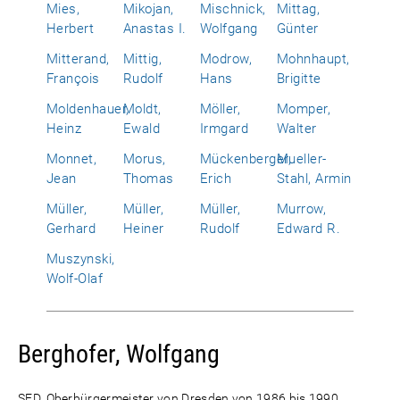
Mies,
Mikojan,
Mischnick,
Mittag,
Herbert
Anastas I.
Wolfgang
Günter
Mitterand,
Mittig,
Modrow,
Mohnhaupt,
François
Rudolf
Hans
Brigitte
Moldenhauer,
Moldt,
Möller,
Momper,
Heinz
Ewald
Irmgard
Walter
Monnet,
Morus,
Mückenberger,
Mueller-
Jean
Thomas
Erich
Stahl, Armin
Müller,
Müller,
Müller,
Murrow,
Gerhard
Heiner
Rudolf
Edward R.
Muszynski,
Wolf-Olaf
Berghofer, Wolfgang
SED, Oberbürgermeister von Dresden von 1986 bis 1990,