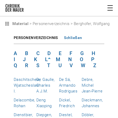
Material
>
Personenverzeichnis
>
Berghofer, Wolfgang
PERSONENVERZEICHNIS
Schließen
A
B
C
D
E
F
G
H
I
J
K
L
M
N
O
P
Q
R
S
T
U
V
W
Z
Daschitschew,
De Gaulle,
De Sá,
Debre,
Wjatscheslaw
Charles
Armando
Michel
I.
A.J.M.
Rodrigues
Jean-Pierre
Delacombe,
Deng
Dickel,
Dieckmann,
Rohan
Xiaoping
Friedrich
Johannes
Dienstbier,
Diepgen,
Diestel,
Döbler,