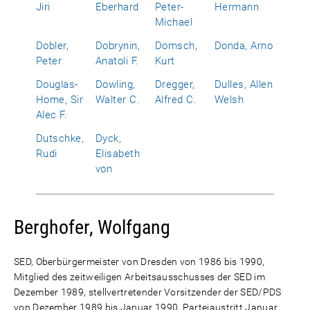
Jiri
Eberhard
Peter-
Hermann
Michael
Dobler,
Dobrynin,
Domsch,
Donda, Arno
Peter
Anatoli F.
Kurt
Douglas-
Dowling,
Dregger,
Dulles, Allen
Home, Sir
Walter C.
Alfred C.
Welsh
Alec F.
Dutschke,
Dyck,
Rudi
Elisabeth
von
Berghofer, Wolfgang
SED, Oberbürgermeister von Dresden von 1986 bis 1990,
Mitglied des zeitweiligen Arbeitsausschusses der SED im
Dezember 1989, stellvertretender Vorsitzender der SED/PDS
von Dezember 1989 bis Januar 1990, Parteiaustritt Januar