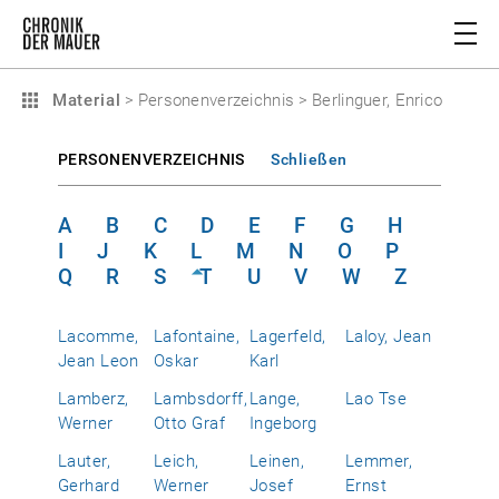
Material
>
Personenverzeichnis
>
Berlinguer, Enrico
PERSONENVERZEICHNIS
Schließen
A
B
C
D
E
F
G
H
I
J
K
L
M
N
O
P
Q
R
S
T
U
V
W
Z
Lacomme,
Lafontaine,
Lagerfeld,
Laloy, Jean
Jean Leon
Oskar
Karl
Lamberz,
Lambsdorff,
Lange,
Lao Tse
Werner
Otto Graf
Ingeborg
Lauter,
Leich,
Leinen,
Lemmer,
Gerhard
Werner
Josef
Ernst