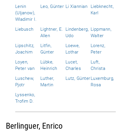
Lenin
Leo, Günter
Li Xiannian
Liebknecht,
(Uljanow),
Karl
Wladimir I.
Liebusch
Lightner, E.
Lindenberg,
Lippmann,
Allen
Udo
Walter
Lipschitz,
Litfin,
Loewe,
Lorenz,
Joachim
Günter
Lothar
Peter
Loyen,
Lübke,
Lucet,
Luft,
Peter van
Heinrich
Charles
Christa
Luschew,
Luther,
Lutz, Günter
Luxemburg,
Pjotr
Martin
Rosa
Lyssenko,
Trofim D.
Berlinguer, Enrico