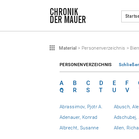
Startse
Material
>
Personenverzeichnis
>
Bie
PERSONENVERZEICHNIS
Schließe
A
B
C
D
E
F
Q
R
S
T
U
V
Abrassimov, Pjotr A.
Abusch, Al
Adenauer, Konrad
Adschubej, 
Albrecht, Susanne
Allen, Richa