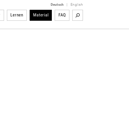
Deutsch
|
English
r
Lernen
Material
FAQ