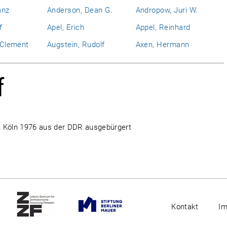
anz
Anderson, Dean G.
Andropow, Juri W.
f
Apel, Erich
Appel, Reinhard
l Clement
Augstein, Rudolf
Axen, Hermann
f
n Köln 1976 aus der DDR ausgebürgert
Kontakt
I