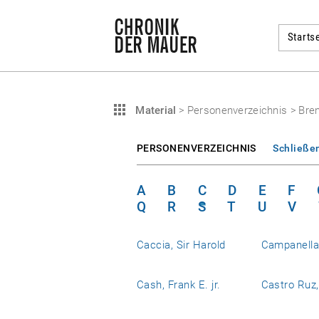
Startse
Material
>
Personenverzeichnis
>
Bren
PERSONENVERZEICHNIS
Schließe
A
B
C
D
E
F
Q
R
S
T
U
V
Caccia, Sir Harold
Campanell
Cash, Frank E. jr.
Castro Ruz,