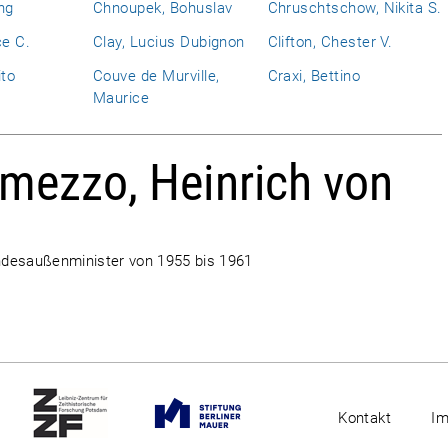
ng
Chnoupek, Bohuslav
Chruschtschow, Nikita S.
ce C.
Clay, Lucius Dubignon
Clifton, Chester V.
ito
Couve de Murville,
Craxi, Bettino
Maurice
imezzo, Heinrich von
ndesaußenminister von 1955 bis 1961
Kontakt
I