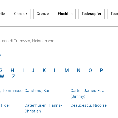
ite
Chronik
Grenze
Fluchten
Todesopfer
Tou
tano di Trimezzo, Heinrich von
n
G
H
I
J
K
L
M
N
O
P
W
Z
a, Tommasso
Carstens, Karl
Carter, James E. Jr.
(Jimmy)
 Fidel
Catenhusen, Hanns-
Ceaucescu, Nicolae
Christian