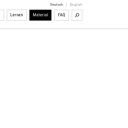
Deutsch
|
English
r
Lernen
Material
FAQ