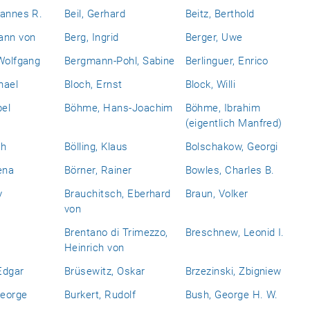
hannes R.
Beil, Gerhard
Beitz, Berthold
ann von
Berg, Ingrid
Berger, Uwe
Wolfgang
Bergmann-Pohl, Sabine
Berlinguer, Enrico
hael
Bloch, Ernst
Block, Willi
bel
Böhme, Hans-Joachim
Böhme, Ibrahim
(eigentlich Manfred)
ch
Bölling, Klaus
Bolschakow, Georgi
ena
Börner, Rainer
Bowles, Charles B.
y
Brauchitsch, Eberhard
Braun, Volker
von
Brentano di Trimezzo,
Breschnew, Leonid I.
Heinrich von
Edgar
Brüsewitz, Oskar
Brzezinski, Zbigniew
eorge
Burkert, Rudolf
Bush, George H. W.