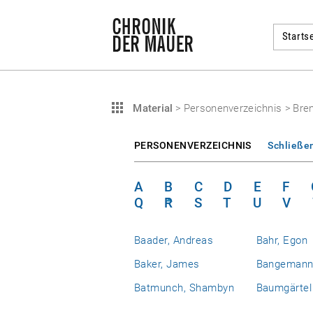
Startse
Material
>
Personenverzeichnis
>
Bren
PERSONENVERZEICHNIS
Schließe
A
B
C
D
E
F
Q
R
S
T
U
V
Baader, Andreas
Bahr, Egon
Baker, James
Bangemann,
Batmunch, Shambyn
Baumgärtel