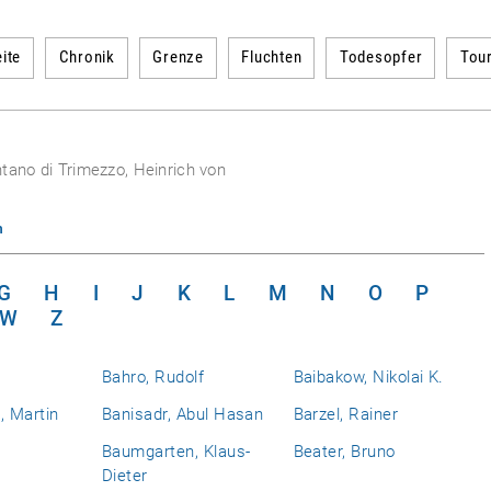
ite
Chronik
Grenze
Fluchten
Todesopfer
Tou
tano di Trimezzo, Heinrich von
n
G
H
I
J
K
L
M
N
O
P
W
Z
Bahro, Rudolf
Baibakow, Nikolai K.
 Martin
Banisadr, Abul Hasan
Barzel, Rainer
Baumgarten, Klaus-
Beater, Bruno
Dieter