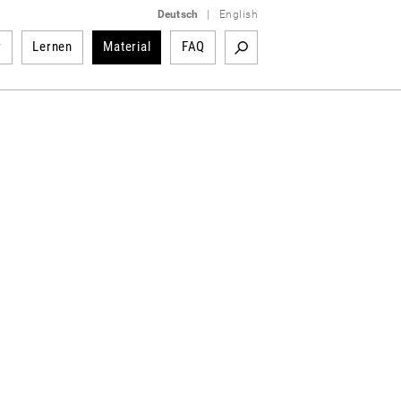
Deutsch
|
English
r
Lernen
Material
FAQ