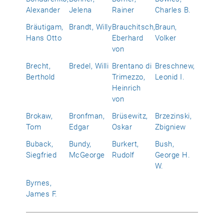
Alexander
Jelena
Rainer
Charles B.
Bräutigam,
Brandt, Willy
Brauchitsch,
Braun,
Hans Otto
Eberhard
Volker
von
Brecht,
Bredel, Willi
Brentano di
Breschnew,
Berthold
Trimezzo,
Leonid I.
Heinrich
von
Brokaw,
Bronfman,
Brüsewitz,
Brzezinski,
Tom
Edgar
Oskar
Zbigniew
Buback,
Bundy,
Burkert,
Bush,
Siegfried
McGeorge
Rudolf
George H.
W.
Byrnes,
James F.