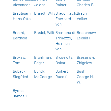
Alexander
Jelena
Rainer
Charles B.
Bräutigam,
Brandt, Willy
Brauchitsch,
Braun,
Hans Otto
Eberhard
Volker
von
Brecht,
Bredel, Willi
Brentano di
Breschnew,
Berthold
Trimezzo,
Leonid I.
Heinrich
von
Brokaw,
Bronfman,
Brüsewitz,
Brzezinski,
Tom
Edgar
Oskar
Zbigniew
Buback,
Bundy,
Burkert,
Bush,
Siegfried
McGeorge
Rudolf
George H.
W.
Byrnes,
James F.