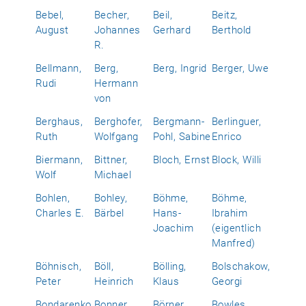
Bebel,
Becher,
Beil,
Beitz,
August
Johannes
Gerhard
Berthold
R.
Bellmann,
Berg,
Berg, Ingrid
Berger, Uwe
Rudi
Hermann
von
Berghaus,
Berghofer,
Bergmann-
Berlinguer,
Ruth
Wolfgang
Pohl, Sabine
Enrico
Biermann,
Bittner,
Bloch, Ernst
Block, Willi
Wolf
Michael
Bohlen,
Bohley,
Böhme,
Böhme,
Charles E.
Bärbel
Hans-
Ibrahim
Joachim
(eigentlich
Manfred)
Böhnisch,
Böll,
Bölling,
Bolschakow,
Peter
Heinrich
Klaus
Georgi
Bondarenko,
Bonner,
Börner,
Bowles,