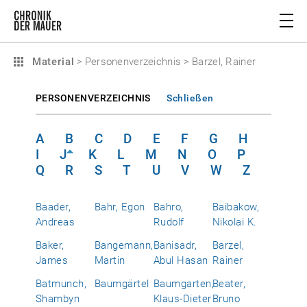
Material
>
Personenverzeichnis
>
Barzel, Rainer
PERSONENVERZEICHNIS
Schließen
A
B
C
D
E
F
G
H
I
J
K
L
M
N
O
P
Q
R
S
T
U
V
W
Z
Baader,
Bahr, Egon
Bahro,
Baibakow,
Andreas
Rudolf
Nikolai K.
Baker,
Bangemann,
Banisadr,
Barzel,
James
Martin
Abul Hasan
Rainer
Batmunch,
Baumgärtel
Baumgarten,
Beater,
Shambyn
Klaus-Dieter
Bruno