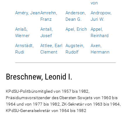
von
Améry, Jean
Amrehn,
Anderson,
Andropow,
Franz
Dean G.
Juri W.
Anlaß,
Antall,
Apel, Erich
Appel,
Werner
Josef
Reinhard
Arnstädt,
Attlee, Earl
Augstein,
Axen,
Rudi
Clement
Rudolf
Hermann
Breschnew, Leonid I.
KPdSU-Politbüromitglied von 1957 bis 1982,
Präsidiumsvorsitzender des Obersten Sowjets von 1960 bis
1964 und von 1977 bis 1982, ZK-Sekretär von 1963 bis 1964,
KPdSU-Generalsekretär von 1964 bis 1982