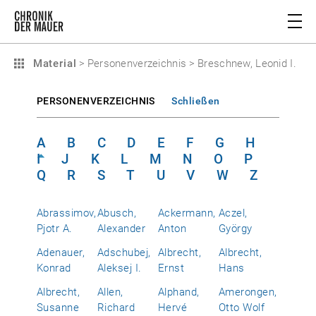
Material
>
Personenverzeichnis
>
Breschnew, Leonid I.
PERSONENVERZEICHNIS
Schließen
A
B
C
D
E
F
G
H
I
J
K
L
M
N
O
P
Q
R
S
T
U
V
W
Z
Abrassimov,
Abusch,
Ackermann,
Aczel,
Pjotr A.
Alexander
Anton
György
Adenauer,
Adschubej,
Albrecht,
Albrecht,
Konrad
Aleksej I.
Ernst
Hans
Albrecht,
Allen,
Alphand,
Amerongen,
Susanne
Richard
Hervé
Otto Wolf